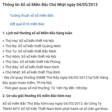
Thông tin Xổ số Miền Bắc Chủ Nhật ngày 04/05/2013
Tường thuật xổ số miền Bắc
Kết quả lô tô miền Bắc
1. Lịch mở thưởng xổ số Miền Bắc hàng tuần
+ Thứ Hai: Xổ số kiến thiết Hà Nội
+ Thứ Ba: Xổ số kiến thiết Quảng Ninh
+ Thứ Tư: Xổ số kiến thiết Bắc Ninh
+ Thứ Năm: Xổ số kiến thiết Hà Nội
+ Thứ Sáu: Xổ số kiến thiết Hải Phòng
+ Thứ Bảy: Xổ số kiến thiết Nam Định
+ Chủ Nhật: Xổ số kiến thiết Thái Bình
- Địa chỉ quay thưởng XSMB Thứ Bảy ngày 04/05/2013 tại 53E Hàng
Bài, quận Hoàn Kiếm, TP.Hà Nội.
- Thời gian quay số mở thưởng: Từ 18h15p đến 18h30p
2. Cơ cấu giải thưởng XS miền Bắc hôm nay
Xổ số miền Bắc Thứ Bảy hôm nay ngày 04/05/2013, do Công Ty
TNHH MTV Xổ Số Kiến Thiết Nam Định phát hành vé số (tên gọi khác