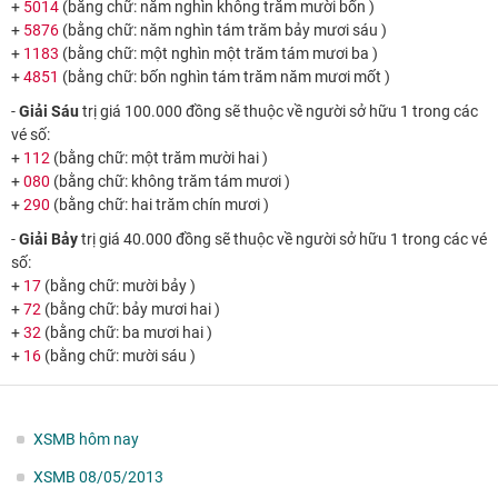
+
5014
(bằng chữ: năm nghìn không trăm mười bốn )
+
5876
(bằng chữ: năm nghìn tám trăm bảy mươi sáu )
+
1183
(bằng chữ: một nghìn một trăm tám mươi ba )
+
4851
(bằng chữ: bốn nghìn tám trăm năm mươi mốt )
-
Giải Sáu
trị giá 100.000 đồng sẽ thuộc về người sở hữu 1 trong các
vé số:
+
112
(bằng chữ: một trăm mười hai )
+
080
(bằng chữ: không trăm tám mươi )
+
290
(bằng chữ: hai trăm chín mươi )
-
Giải Bảy
trị giá 40.000 đồng sẽ thuộc về người sở hữu 1 trong các vé
số:
+
17
(bằng chữ: mười bảy )
+
72
(bằng chữ: bảy mươi hai )
+
32
(bằng chữ: ba mươi hai )
+
16
(bằng chữ: mười sáu )
XSMB hôm nay
XSMB 08/05/2013