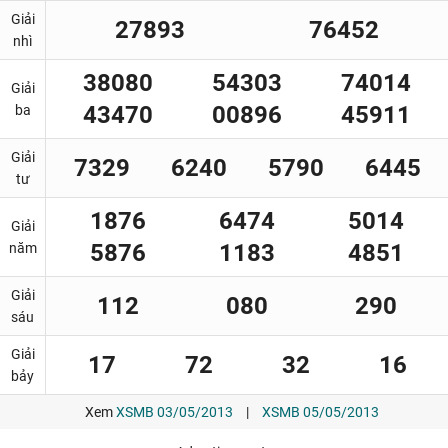
Giải
27893
76452
nhì
38080
54303
74014
Giải
43470
00896
45911
ba
Giải
7329
6240
5790
6445
tư
1876
6474
5014
Giải
5876
1183
4851
năm
Giải
112
080
290
sáu
Giải
17
72
32
16
bảy
Xem
XSMB 03/05/2013
|
XSMB 05/05/2013