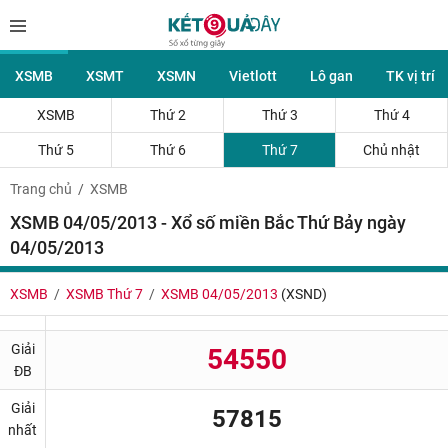
XSMB
XSMT
XSMN
Vietlott
Lô gan
TK vị trí
XSMB
Thứ 2
Thứ 3
Thứ 4
Thứ 5
Thứ 6
Thứ 7
Chủ nhật
Trang chủ
XSMB
XSMB 04/05/2013 - Xổ số miền Bắc Thứ Bảy ngày
04/05/2013
XSMB
XSMB Thứ 7
XSMB 04/05/2013
(
XSND
)
Giải
54550
ĐB
Giải
57815
nhất