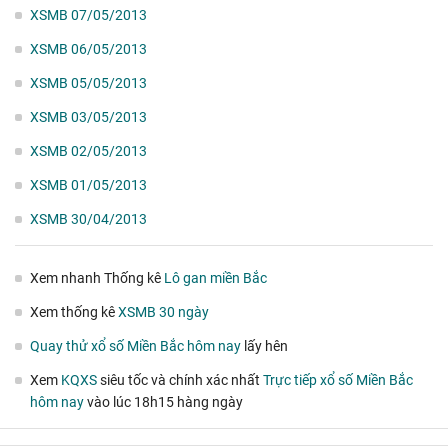
XSMB 07/05/2013
XSMB 06/05/2013
XSMB 05/05/2013
XSMB 03/05/2013
XSMB 02/05/2013
XSMB 01/05/2013
XSMB 30/04/2013
Xem nhanh Thống kê
Lô gan miền Bắc
Xem thống kê
XSMB 30 ngày
Quay thử xổ số Miền Bắc hôm nay
lấy hên
Xem
KQXS
siêu tốc và chính xác nhất
Trực tiếp xổ số Miền Bắc
hôm nay
vào lúc 18h15 hàng ngày