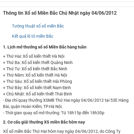
Thông tin Xổ số Miền Bắc Chủ Nhật ngày 04/06/2012
Tường thuật xổ số miền Bắc
Kết quả lô tô miền Bắc
1. Lịch mở thưởng xổ số Miền Bắc hàng tuần
+ Thứ Hai: Xổ số kiến thiết Hà Nội
+ Thứ Ba: Xổ số kiến thiết Quảng Ninh
+ Thứ Tư: Xổ số kiến thiết Bắc Ninh
+ Thứ Năm: Xổ số kiến thiết Hà Nội
+ Thứ Sáu: Xổ số kiến thiết Hải Phòng
+ Thứ Bảy: Xổ số kiến thiết Nam Định
+ Chủ Nhật: Xổ số kiến thiết Thái Bình
- Địa chỉ quay thưởng XSMB Thứ Hai ngày 04/06/2012 tại 53E Hàng
Bài, quận Hoàn Kiếm, TP.Hà Nội.
- Thời gian quay số mở thưởng: Từ 18h15p đến 18h30p
2. Cơ cấu giải thưởng XS miền Bắc hôm nay
Xổ số miền Bắc Thứ Hai hôm nay ngày 04/06/2012, do Công Ty