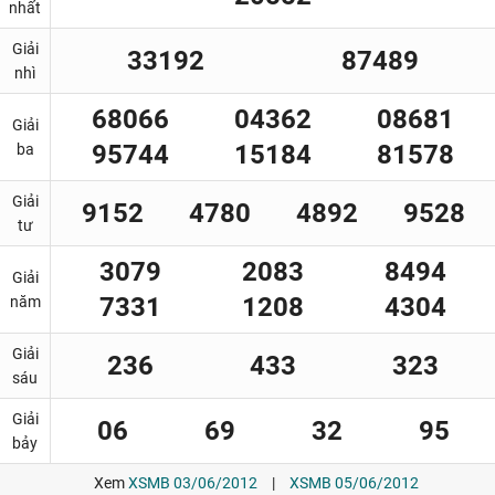
nhất
Giải
33192
87489
nhì
68066
04362
08681
Giải
95744
15184
81578
ba
Giải
9152
4780
4892
9528
tư
3079
2083
8494
Giải
7331
1208
4304
năm
Giải
236
433
323
sáu
Giải
06
69
32
95
bảy
Xem
XSMB 03/06/2012
|
XSMB 05/06/2012