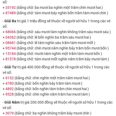
số:
+
33192
(bằng chữ: ba mươi ba nghìn một trăm chín mươi hai )
+
87489
(bằng chữ: tám mươi bảy nghìn bốn trăm tám mươi chín )
-
Giải Ba
trị giá 1 triệu đồng sẽ thuộc về người sở hữu 1 trong các vé
số:
+
68066
(bằng chữ: sáu mươi tám nghìn không trăm sáu mươi sáu )
+
04362
(bằng chữ: lẻ bốn nghìn ba trăm sáu mươi hai )
+
08681
(bằng chữ: lẻ tám nghìn sáu trăm tám mươi mốt )
+
95744
(bằng chữ: chín mươi năm nghìn bảy trăm bốn mươi bốn )
+
15184
(bằng chữ: mười năm nghìn một trăm tám mươi bốn )
+
81578
(bằng chữ: tám mươi mốt nghìn năm trăm bảy mươi tám )
-
Giải Tư
trị giá 400.000 đồng sẽ thuộc về người sở hữu 1 trong các
vé số:
+
9152
(bằng chữ: chín nghìn một trăm năm mươi hai )
+
4780
(bằng chữ: bốn nghìn bảy trăm tám mươi )
+
4892
(bằng chữ: bốn nghìn tám trăm chín mươi hai )
+
9528
(bằng chữ: chín nghìn năm trăm hai mươi tám )
-
Giải Năm
trị giá 200.000 đồng sẽ thuộc về người sở hữu 1 trong các
vé số:
+
3079
(bằng chữ: ba nghìn không trăm bảy mươi chín )