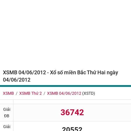
XSMB 04/06/2012 - Xổ số miền Bắc Thứ Hai ngày
04/06/2012
XSMB
XSMB Thứ 2
XSMB 04/06/2012
(
XSTD
)
Giải
36742
ĐB
Giải
20552