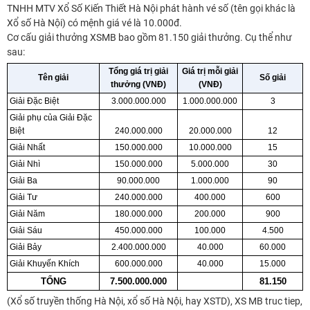
TNHH MTV Xổ Số Kiến Thiết Hà Nội phát hành vé số (tên gọi khác là
Xổ số Hà Nội) có mệnh giá vé là 10.000đ.
Cơ cấu giải thưởng XSMB bao gồm 81.150 giải thưởng. Cụ thể như
sau:
Tổng giá trị giải
Giá trị mỗi giải
Tên giải
Số giải
thưởng (VNĐ)
(VNĐ)
Giải Đặc Biệt
3.000.000.000
1.000.000.000
3
Giải phụ của Giải Đặc
Biệt
240.000.000
20.000.000
12
Giải Nhất
150.000.000
10.000.000
15
Giải Nhì
150.000.000
5.000.000
30
Giải Ba
90.000.000
1.000.000
90
Giải Tư
240.000.000
400.000
600
Giải Năm
180.000.000
200.000
900
Giải Sáu
450.000.000
100.000
4.500
Giải Bảy
2.400.000.000
40.000
60.000
Giải Khuyến Khích
600.000.000
40.000
15.000
TỔNG
7.500.000.000
81.150
(Xổ số truyền thống Hà Nội, xổ số Hà Nội, hay XSTD), XS MB truc tiep,