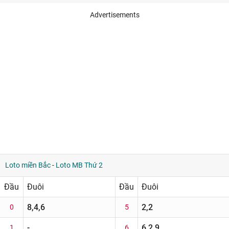
Advertisements
Loto miền Bắc
-
Loto MB Thứ 2
Đầu
Đuôi
Đầu
Đuôi
8,4,6
2,2
0
5
-
6,2,9
1
6