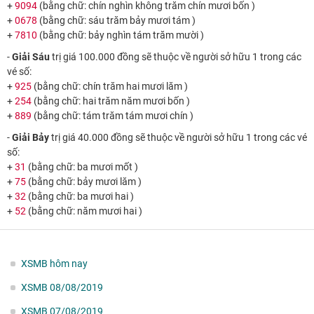
+
9094
(bằng chữ: chín nghìn không trăm chín mươi bốn )
+
0678
(bằng chữ: sáu trăm bảy mươi tám )
+
7810
(bằng chữ: bảy nghìn tám trăm mười )
-
Giải Sáu
trị giá 100.000 đồng sẽ thuộc về người sở hữu 1 trong các
vé số:
+
925
(bằng chữ: chín trăm hai mươi lăm )
+
254
(bằng chữ: hai trăm năm mươi bốn )
+
889
(bằng chữ: tám trăm tám mươi chín )
-
Giải Bảy
trị giá 40.000 đồng sẽ thuộc về người sở hữu 1 trong các vé
số:
+
31
(bằng chữ: ba mươi mốt )
+
75
(bằng chữ: bảy mươi lăm )
+
32
(bằng chữ: ba mươi hai )
+
52
(bằng chữ: năm mươi hai )
XSMB hôm nay
XSMB 08/08/2019
XSMB 07/08/2019