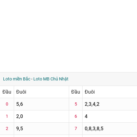
Loto miền Bắc
-
Loto MB Chủ Nhật
Đầu
Đuôi
Đầu
Đuôi
5,6
2,3,4,2
0
5
2,0
4
1
6
9,5
0,8,3,8,5
2
7