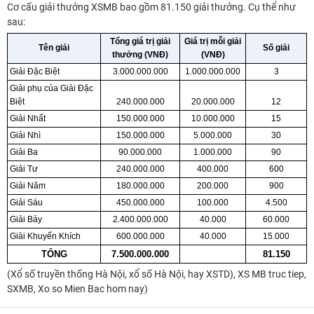
Cơ cấu giải thưởng XSMB bao gồm 81.150 giải thưởng. Cụ thể như
sau:
Tổng giá trị giải
Giá trị mỗi giải
Tên giải
Số giải
thưởng (VNĐ)
(VNĐ)
Giải Đặc Biệt
3.000.000.000
1.000.000.000
3
Giải phụ của Giải Đặc
Biệt
240.000.000
20.000.000
12
Giải Nhất
150.000.000
10.000.000
15
Giải Nhì
150.000.000
5.000.000
30
Giải Ba
90.000.000
1.000.000
90
Giải Tư
240.000.000
400.000
600
Giải Năm
180.000.000
200.000
900
Giải Sáu
450.000.000
100.000
4.500
Giải Bảy
2.400.000.000
40.000
60.000
Giải Khuyến Khích
600.000.000
40.000
15.000
TỔNG
7.500.000.000
81.150
(Xổ số truyền thống Hà Nội, xổ số Hà Nội, hay XSTD), XS MB truc tiep,
SXMB, Xo so Mien Bac hom nay)