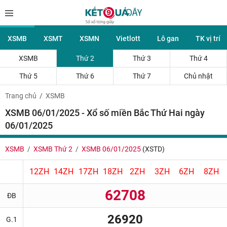
XSMB
XSMT
XSMN
Vietlott
Lô gan
TK vị trí
XSMB
Thứ 2
Thứ 3
Thứ 4
Thứ 5
Thứ 6
Thứ 7
Chủ nhật
Trang chủ
XSMB
XSMB 06/01/2025 - Xổ số miền Bắc Thứ Hai ngày
06/01/2025
XSMB
XSMB Thứ 2
XSMB 06/01/2025
(
XSTD
)
12ZH
14ZH
17ZH
18ZH
2ZH
3ZH
6ZH
8ZH
62708
ĐB
26920
G.1