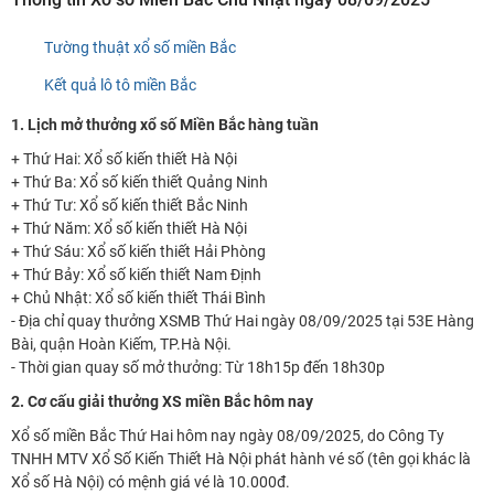
Tường thuật xổ số miền Bắc
Kết quả lô tô miền Bắc
1. Lịch mở thưởng xổ số Miền Bắc hàng tuần
+ Thứ Hai: Xổ số kiến thiết Hà Nội
+ Thứ Ba: Xổ số kiến thiết Quảng Ninh
+ Thứ Tư: Xổ số kiến thiết Bắc Ninh
+ Thứ Năm: Xổ số kiến thiết Hà Nội
+ Thứ Sáu: Xổ số kiến thiết Hải Phòng
+ Thứ Bảy: Xổ số kiến thiết Nam Định
+ Chủ Nhật: Xổ số kiến thiết Thái Bình
- Địa chỉ quay thưởng XSMB Thứ Hai ngày 08/09/2025 tại 53E Hàng
Bài, quận Hoàn Kiếm, TP.Hà Nội.
- Thời gian quay số mở thưởng: Từ 18h15p đến 18h30p
2. Cơ cấu giải thưởng XS miền Bắc hôm nay
Xổ số miền Bắc Thứ Hai hôm nay ngày 08/09/2025, do Công Ty
TNHH MTV Xổ Số Kiến Thiết Hà Nội phát hành vé số (tên gọi khác là
Xổ số Hà Nội) có mệnh giá vé là 10.000đ.