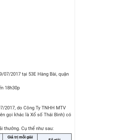
9/07/2017 tại 53E Hàng Bài, quận
ến 18h30p
/07/2017, do Công Ty TNHH MTV
tên gọi khác là Xổ số Thái Bình) có
i thưởng. Cụ thể như sau:
Giá trị mỗi giải