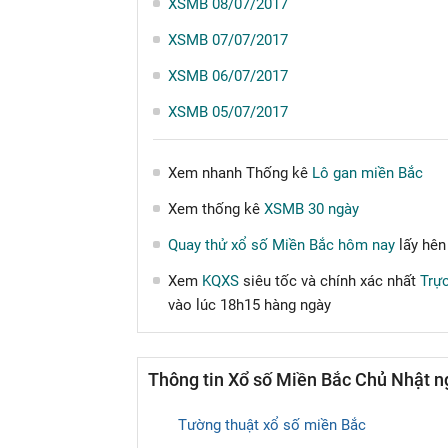
XSMB 08/07/2017
XSMB 07/07/2017
XSMB 06/07/2017
XSMB 05/07/2017
Xem nhanh Thống kê
Lô gan miền Bắc
Xem thống kê
XSMB 30 ngày
Quay thử xổ số Miền Bắc hôm nay
lấy hên
Xem
KQXS
siêu tốc và chính xác nhất
Trự
vào lúc 18h15 hàng ngày
Thông tin Xổ số Miền Bắc Chủ Nhật 
Tường thuật xổ số miền Bắc