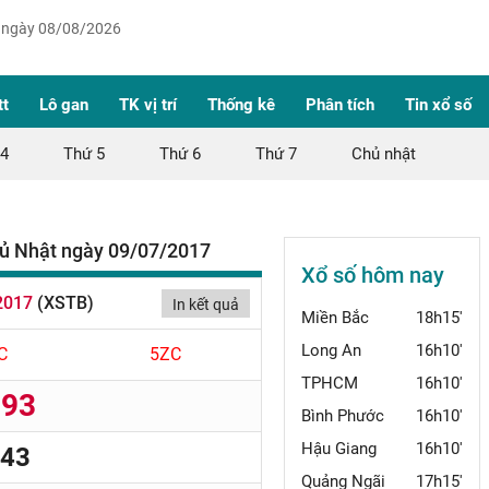
 ngày 08/08/2026
tt
Lô gan
TK vị trí
Thống kê
Phân tích
Tin xổ số
 4
Thứ 5
Thứ 6
Thứ 7
Chủ nhật
ủ Nhật ngày 09/07/2017
Xổ số hôm nay
2017
(
XSTB
)
In kết quả
Miền Bắc
18h15'
Long An
16h10'
C
5ZC
TPHCM
16h10'
993
Bình Phước
16h10'
Hậu Giang
16h10'
43
Quảng Ngãi
17h15'