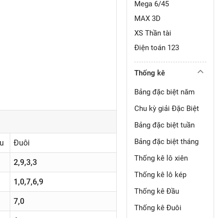
Mega 6/45
MAX 3D
XS Thần tài
Điện toán 123
Thống kê
Bảng đặc biệt năm
Chu kỳ giải Đặc Biệt
Bảng đặc biệt tuần
Bảng đặc biệt tháng
u
Đuôi
Thống kê lô xiên
2,9,3,3
Thống kê lô kép
1,0,7,6,9
Thống kê Đầu
7,0
Thống kê Đuôi