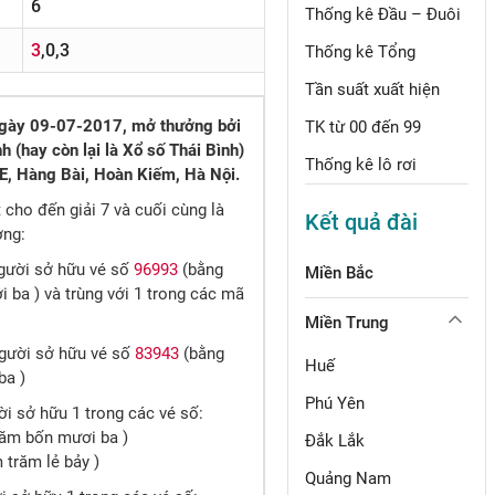
6
Thống kê Đầu – Đuôi
3
,0,3
Thống kê Tổng
Tần suất xuất hiện
ngày 09-07-2017, mở thưởng bởi
TK từ 00 đến 99
 (hay còn lại là Xổ số Thái Bình)
Thống kê lô rơi
E, Hàng Bài, Hoàn Kiếm, Hà Nội.
 cho đến giải 7 và cuối cùng là
Kết quả đài
ởng:
người sở hữu vé số
96993
(bằng
Miền Bắc
 ba ) và trùng với 1 trong các mã
Miền Trung
 người sở hữu vé số
83943
(bằng
Huế
ba )
Phú Yên
ời sở hữu 1 trong các vé số:
răm bốn mươi ba )
Đắk Lắk
trăm lẻ bảy )
Quảng Nam