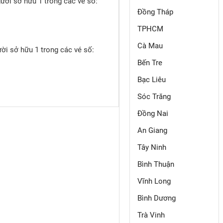
gười sở hữu 1 trong các vé số:
Đồng Tháp
TPHCM
Cà Mau
ười sở hữu 1 trong các vé số:
Bến Tre
Bạc Liêu
Sóc Trăng
Đồng Nai
An Giang
Tây Ninh
Bình Thuận
Vĩnh Long
Bình Dương
Trà Vinh