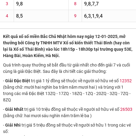
9,8
9,8,7,7
3
8
8,5
6,3,1,9,4
4
9
Kết quả xổ số miền Bắc Chủ Nhật hôm nay ngày 12-01-2025, mở
thưởng bởi Công ty TNHH MTV Xổ số kiến thiết Thái Bình (hay còn
lại là Xổ số Thái Bình) vào lúc 18h15p - 18h30p tại trường quay 53E,
Hàng Bài, Hoàn Kiếm, Hà Nội.
Quá trình quay thưởng sẽ bắt đầu từ giải nhất cho đến giải 7 và cuối
cùng là giải Đặc Biệt. Sau đây là chi tiết các giải thưởng:
-
Giải Đặc Biệt
trị giá 1 tỷ đồng sẽ thuộc về người sở hữu vé số
12352
(bằng chữ: mười hai nghìn ba trăm năm mươi hai ) và trùng với 1
trong các mã Đặc Biệt 13ZQ - 17ZQ - 18ZQ - 1ZQ - 20ZQ - 3ZQ - 7ZQ -
8ZQ
-
Giải Nhất
trị giá 10 triệu đồng sẽ thuộc về người sở hữu vé số
26503
(bằng chữ: hai mươi sáu nghìn năm trăm lẻ ba )
-
Giải Nhì
trị giá 5 triệu đồng sẽ thuộc về người sở hữu 1 trong các vé
số: