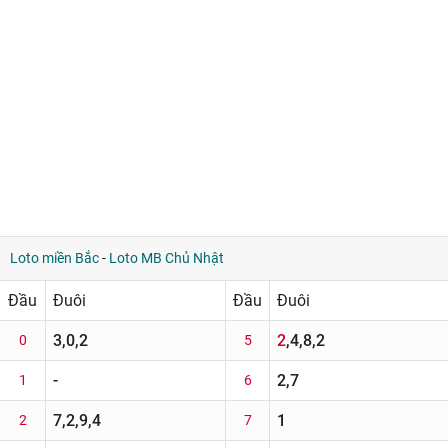
Loto miền Bắc
-
Loto MB Chủ Nhật
Đầu
Đuôi
Đầu
Đuôi
3,0,2
2
,4,8,2
0
5
-
2,7
1
6
7,2,9,4
1
2
7