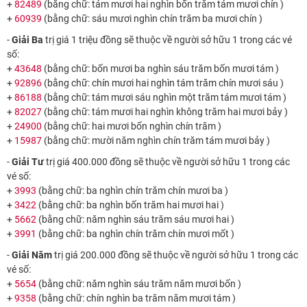
+
82489
(bằng chữ: tám mươi hai nghìn bốn trăm tám mươi chín )
+
60939
(bằng chữ: sáu mươi nghìn chín trăm ba mươi chín )
-
Giải Ba
trị giá 1 triệu đồng sẽ thuộc về người sở hữu 1 trong các vé
số:
+
43648
(bằng chữ: bốn mươi ba nghìn sáu trăm bốn mươi tám )
+
92896
(bằng chữ: chín mươi hai nghìn tám trăm chín mươi sáu )
+
86188
(bằng chữ: tám mươi sáu nghìn một trăm tám mươi tám )
+
82027
(bằng chữ: tám mươi hai nghìn không trăm hai mươi bảy )
+
24900
(bằng chữ: hai mươi bốn nghìn chín trăm )
+
15987
(bằng chữ: mười năm nghìn chín trăm tám mươi bảy )
-
Giải Tư
trị giá 400.000 đồng sẽ thuộc về người sở hữu 1 trong các
vé số:
+
3993
(bằng chữ: ba nghìn chín trăm chín mươi ba )
+
3422
(bằng chữ: ba nghìn bốn trăm hai mươi hai )
+
5662
(bằng chữ: năm nghìn sáu trăm sáu mươi hai )
+
3991
(bằng chữ: ba nghìn chín trăm chín mươi mốt )
-
Giải Năm
trị giá 200.000 đồng sẽ thuộc về người sở hữu 1 trong các
vé số:
+
5654
(bằng chữ: năm nghìn sáu trăm năm mươi bốn )
+
9358
(bằng chữ: chín nghìn ba trăm năm mươi tám )