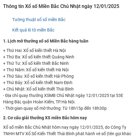
Thông tin Xổ số Miền Bắc Chủ Nhật ngày 12/01/2025
Tường thuật xổ số miền Bắc
Kết quả lô tô miền Bắc
1. Lịch mở thưởng xổ số Miền Bắc hàng tuần
+ Thứ Hai: Xổ số kiến thiết Hà Nội
+ Thứ Ba: Xổ số kiến thiết Quảng Ninh
+ Thứ Tư: Xổ số kiến thiết Bắc Ninh
+ Thứ Năm: Xổ số kiến thiết Hà Nội
+ Thứ Sáu: Xổ số kiến thiết Hải Phòng
+ Thứ Bảy: Xổ số kiến thiết Nam Định
+ Chủ Nhật: Xổ số kiến thiết Thái Bình
- Địa chỉ quay thưởng XSMB Chủ Nhật ngày 12/01/2025 tại 53E
Hàng Bài, quận Hoàn Kiếm, TP.Hà Nội.
- Thời gian quay số mở thưởng: Từ 18h15p đến 18h30p
2. Cơ cấu giải thưởng XS miền Bắc hôm nay
Xổ số miền Bắc Chủ Nhật hôm nay ngày 12/01/2025, do Công Ty
TNHH MTV Xổ Số Kiến Thiết Thái Bình phát hành vé số (tên gọi khác