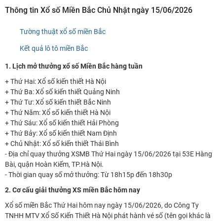
Thông tin Xổ số Miền Bắc Chủ Nhật ngày 15/06/2026
Tường thuật xổ số miền Bắc
Kết quả lô tô miền Bắc
1. Lịch mở thưởng xổ số Miền Bắc hàng tuần
+ Thứ Hai: Xổ số kiến thiết Hà Nội
+ Thứ Ba: Xổ số kiến thiết Quảng Ninh
+ Thứ Tư: Xổ số kiến thiết Bắc Ninh
+ Thứ Năm: Xổ số kiến thiết Hà Nội
+ Thứ Sáu: Xổ số kiến thiết Hải Phòng
+ Thứ Bảy: Xổ số kiến thiết Nam Định
+ Chủ Nhật: Xổ số kiến thiết Thái Bình
- Địa chỉ quay thưởng XSMB Thứ Hai ngày 15/06/2026 tại 53E Hàng
Bài, quận Hoàn Kiếm, TP.Hà Nội.
- Thời gian quay số mở thưởng: Từ 18h15p đến 18h30p
2. Cơ cấu giải thưởng XS miền Bắc hôm nay
Xổ số miền Bắc Thứ Hai hôm nay ngày 15/06/2026, do Công Ty
TNHH MTV Xổ Số Kiến Thiết Hà Nội phát hành vé số (tên gọi khác là