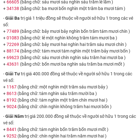
+
66605
(bằng chữ: sáu mươi sáu nghìn sáu trăm lẻ lăm )
+
34138
(bằng chữ: ba mươi bốn nghìn một trăm ba mươi tám )
-
Giải Ba
trị giá 1 triệu đồng sẽ thuộc về người sở hữu 1 trong các vé
số:
+
77489
(bằng chữ: bảy mươi bảy nghìn bốn trăm tám mươi chín )
+
01083
(bằng chữ: lẻ một nghìn không trăm tám mươi ba )
+
72269
(bằng chữ: bảy mươi hai nghìn hai trăm sáu mươi chín )
+
88174
(bằng chữ: tám mươi tám nghìn một trăm bảy mươi bốn )
+
69623
(bằng chữ: sáu mươi chín nghìn sáu trăm hai mươi ba )
+
43631
(bằng chữ: bốn mươi ba nghìn sáu trăm ba mươi mốt )
-
Giải Tư
trị giá 400.000 đồng sẽ thuộc về người sở hữu 1 trong các
vé số:
+
1167
(bằng chữ: một nghìn một trăm sáu mươi bảy )
+
8613
(bằng chữ: tám nghìn sáu trăm mười ba )
+
8192
(bằng chữ: tám nghìn một trăm chín mươi hai )
+
9024
(bằng chữ: chín nghìn không trăm hai mươi bốn )
-
Giải Năm
trị giá 200.000 đồng sẽ thuộc về người sở hữu 1 trong các
vé số:
+
8441
(bằng chữ: tám nghìn bốn trăm bốn mươi mốt )
+
9252
(bằng chữ: chín nghìn hai trăm năm mươi hai )