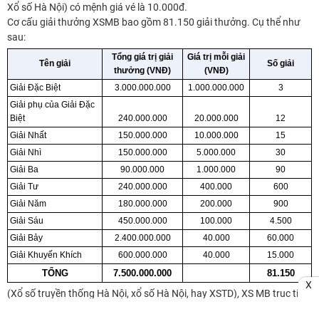
Xổ số Hà Nội) có mệnh giá vé là 10.000đ.
Cơ cấu giải thưởng XSMB bao gồm 81.150 giải thưởng. Cụ thể như
sau:
Tổng giá trị giải
Giá trị mỗi giải
Tên giải
Số giải
thưởng (VNĐ)
(VNĐ)
Giải Đặc Biệt
3.000.000.000
1.000.000.000
3
Giải phụ của Giải Đặc
Biệt
240.000.000
20.000.000
12
Giải Nhất
150.000.000
10.000.000
15
Giải Nhì
150.000.000
5.000.000
30
Giải Ba
90.000.000
1.000.000
90
Giải Tư
240.000.000
400.000
600
Giải Năm
180.000.000
200.000
900
Giải Sáu
450.000.000
100.000
4.500
Giải Bảy
2.400.000.000
40.000
60.000
Giải Khuyến Khích
600.000.000
40.000
15.000
TỔNG
7.500.000.000
81.150
X
(Xổ số truyền thống Hà Nội, xổ số Hà Nội, hay XSTD), XS MB truc tiep,
SXMB, Xo so Mien Bac hom nay)