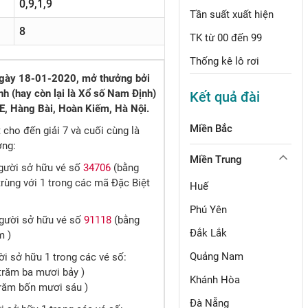
0,9,1,9
Tần suất xuất hiện
8
TK từ 00 đến 99
Thống kê lô rơi
ngày 18-01-2020, mở thưởng bởi
 (hay còn lại là Xổ số Nam Định)
Kết quả đài
E, Hàng Bài, Hoàn Kiếm, Hà Nội.
Miền Bắc
 cho đến giải 7 và cuối cùng là
ởng:
Miền Trung
người sở hữu vé số
34706
(bằng
trùng với 1 trong các mã Đặc Biệt
Huế
Phú Yên
 người sở hữu vé số
91118
(bằng
Đắk Lắk
m )
Quảng Nam
ời sở hữu 1 trong các vé số:
trăm ba mươi bảy )
Khánh Hòa
răm bốn mươi sáu )
Đà Nẵng