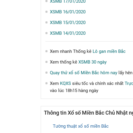
XSMB 17/01/2020
XSMB 16/01/2020
XSMB 15/01/2020
XSMB 14/01/2020
Xem nhanh Thống kê
Lô gan miền Bắc
Xem thống kê
XSMB 30 ngày
Quay thử xổ số Miền Bắc hôm nay
lấy hên
Xem
KQXS
siêu tốc và chính xác nhất
Trự
vào lúc 18h15 hàng ngày
Thông tin Xổ số Miền Bắc Chủ Nhật 
Tường thuật xổ số miền Bắc