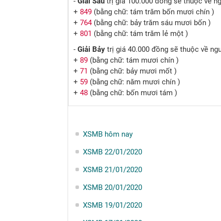
-
Giải Sáu
trị giá 100.000 đồng sẽ thuộc về n
+
849
(bằng chữ: tám trăm bốn mươi chín )
+
764
(bằng chữ: bảy trăm sáu mươi bốn )
+
801
(bằng chữ: tám trăm lẻ một )
-
Giải Bảy
trị giá 40.000 đồng sẽ thuộc về ng
+
89
(bằng chữ: tám mươi chín )
+
71
(bằng chữ: bảy mươi mốt )
+
59
(bằng chữ: năm mươi chín )
+
48
(bằng chữ: bốn mươi tám )
XSMB hôm nay
XSMB 22/01/2020
XSMB 21/01/2020
XSMB 20/01/2020
XSMB 19/01/2020