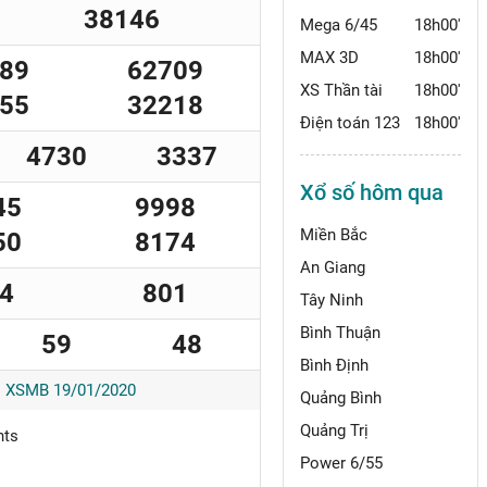
38146
Mega 6/45
18h00'
MAX 3D
18h00'
89
62709
XS Thần tài
18h00'
55
32218
Điện toán 123
18h00'
4730
3337
Xổ số hôm qua
45
9998
Miền Bắc
50
8174
An Giang
4
801
Tây Ninh
Bình Thuận
59
48
Bình Định
XSMB 19/01/2020
Quảng Bình
Quảng Trị
nts
Power 6/55