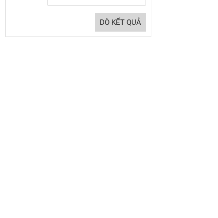
DÒ KẾT QUẢ