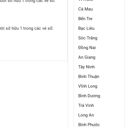
gười sở hữu 1 trong các vé số:
Cà Mau
Bến Tre
ười sở hữu 1 trong các vé số:
Bạc Liêu
Sóc Trăng
Đồng Nai
An Giang
Tây Ninh
Bình Thuận
Vĩnh Long
Bình Dương
Trà Vinh
Long An
Bình Phước