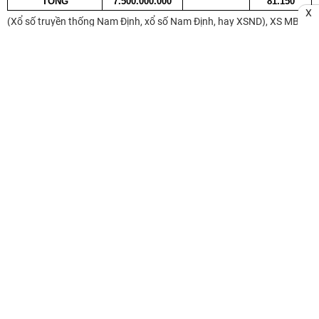
TỔNG
7.500.000.000
81.150
X
(Xổ số truyền thống Nam Định, xổ số Nam Định, hay XSND), XS MB
truc tiep, SXMB, Xo so Mien Bac hom nay)
XS miền Bắc
XS miền Trung
XS miền Nam
Trực tiếp
Lô gan
Thống kê
Điện toán
Phân tích
Copyright @ 2009 - 2026 ketquaday.vn. All Rights Reserved
Công ty Cổ phần ICSoft
Địa chỉ: Toà nhà IC, số 82 phố Duy Tân, Phường Cầu Giấy, TP.Hà Nội
Email liên hệ: tkxoso@gmail.com
Bảng kết quả chỉ có tính chất tham khảo, để biết được kết quả chính