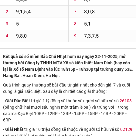
9,1,5,4
8,0,8
2
7
5
5,1
3
8
9,8,0
7,3,7,5
4
9
Kết quả xổ số miền Bắc Chủ Nhật hôm nay ngày 22-11-2025, mở
thưởng bởi Công ty TNHH MTV Xổ số kiến thiết Nam Định (hay còn
lại là Xổ số Nam Định) vào lúc 18h15p - 18h30p tại trường quay 53E,
Hàng Bài, Hoàn Kiếm, Hà Nội.
Quá trình quay thưởng sẽ bắt đầu từ giải nhất cho đến giải 7 và cuối
cùng là giải Đặc Biệt. Sau đây là chi tiết các giải thưởng:
-
Giải Đặc Biệt
trị giá 1 tỷ đồng sẽ thuộc về người sở hữu vé số
26103
(bằng chữ: hai mươi sáu nghìn một trăm lẻ ba ) và trùng với 1 trong
các mã Đặc Biệt 10RP - 12RP - 13RP - 14RP - 15RP - 16RP - 20RP -
6RP
-
Giải Nhất
trị giá 10 triệu đồng sẽ thuộc về người sở hữu vé số
02129
(bằng chữ: lẻ hai nghìn một trăm hai mươi chín )