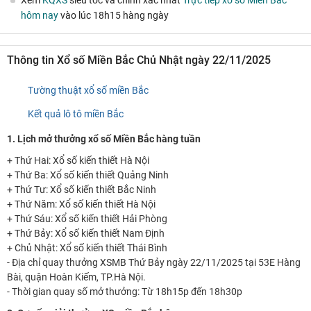
Xem
KQXS
siêu tốc và chính xác nhất
Trực tiếp xổ số Miền Bắc
hôm nay
vào lúc 18h15 hàng ngày
Thông tin Xổ số Miền Bắc Chủ Nhật ngày 22/11/2025
Tường thuật xổ số miền Bắc
Kết quả lô tô miền Bắc
1. Lịch mở thưởng xổ số Miền Bắc hàng tuần
+ Thứ Hai: Xổ số kiến thiết Hà Nội
+ Thứ Ba: Xổ số kiến thiết Quảng Ninh
+ Thứ Tư: Xổ số kiến thiết Bắc Ninh
+ Thứ Năm: Xổ số kiến thiết Hà Nội
+ Thứ Sáu: Xổ số kiến thiết Hải Phòng
+ Thứ Bảy: Xổ số kiến thiết Nam Định
+ Chủ Nhật: Xổ số kiến thiết Thái Bình
- Địa chỉ quay thưởng XSMB Thứ Bảy ngày 22/11/2025 tại 53E Hàng
Bài, quận Hoàn Kiếm, TP.Hà Nội.
- Thời gian quay số mở thưởng: Từ 18h15p đến 18h30p