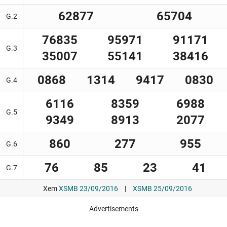
62877
65704
G.2
76835
95971
91171
G.3
35007
55141
38416
0868
1314
9417
0830
G.4
6116
8359
6988
G.5
9349
8913
2077
860
277
955
G.6
76
85
23
41
G.7
Xem
XSMB 23/09/2016
|
XSMB 25/09/2016
Advertisements