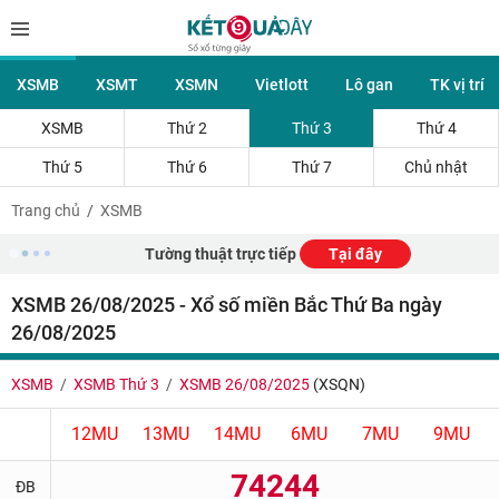
XSMB
XSMT
XSMN
Vietlott
Lô gan
TK vị trí
XSMB
Thứ 2
Thứ 3
Thứ 4
Thứ 5
Thứ 6
Thứ 7
Chủ nhật
Trang chủ
XSMB
Tường thuật trực tiếp
Tại đây
XSMB 26/08/2025 - Xổ số miền Bắc Thứ Ba ngày
26/08/2025
XSMB
XSMB Thứ 3
XSMB 26/08/2025
(
XSQN
)
12MU
13MU
14MU
6MU
7MU
9MU
74244
ĐB