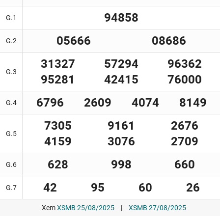
94858
G.1
05666
08686
G.2
31327
57294
96362
G.3
95281
42415
76000
6796
2609
4074
8149
G.4
7305
9161
2676
G.5
4159
3076
2709
628
998
660
G.6
42
95
60
26
G.7
Xem
XSMB 25/08/2025
|
XSMB 27/08/2025