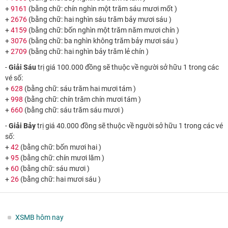
+
9161
(bằng chữ: chín nghìn một trăm sáu mươi mốt )
+
2676
(bằng chữ: hai nghìn sáu trăm bảy mươi sáu )
+
4159
(bằng chữ: bốn nghìn một trăm năm mươi chín )
+
3076
(bằng chữ: ba nghìn không trăm bảy mươi sáu )
+
2709
(bằng chữ: hai nghìn bảy trăm lẻ chín )
-
Giải Sáu
trị giá 100.000 đồng sẽ thuộc về người sở hữu 1 trong các
vé số:
+
628
(bằng chữ: sáu trăm hai mươi tám )
+
998
(bằng chữ: chín trăm chín mươi tám )
+
660
(bằng chữ: sáu trăm sáu mươi )
-
Giải Bảy
trị giá 40.000 đồng sẽ thuộc về người sở hữu 1 trong các vé
số:
+
42
(bằng chữ: bốn mươi hai )
+
95
(bằng chữ: chín mươi lăm )
+
60
(bằng chữ: sáu mươi )
+
26
(bằng chữ: hai mươi sáu )
XSMB hôm nay