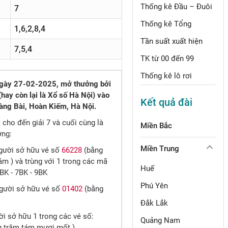
Thống kê Đầu – Đuôi
7
Thống kê Tổng
1,6,2,8,4
Tần suất xuất hiện
7,5,4
TK từ 00 đến 99
Thống kê lô rơi
ngày 27-02-2025, mở thưởng bởi
ay còn lại là Xổ số Hà Nội) vào
Kết quả đài
àng Bài, Hoàn Kiếm, Hà Nội.
 cho đến giải 7 và cuối cùng là
Miền Bắc
ởng:
Miền Trung
người sở hữu vé số
66228
(bằng
ám ) và trùng với 1 trong các mã
Huế
BK - 7BK - 9BK
Phú Yên
 người sở hữu vé số
01402
(bằng
Đắk Lắk
ời sở hữu 1 trong các vé số:
Quảng Nam
g trăm tám mươi mốt )