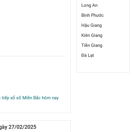
Long An
Bình Phước
Hậu Giang
Kiên Giang
Tiền Giang
Đà Lạt
c tiếp xổ số Miền Bắc hôm nay
ngày 27/02/2025