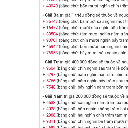
+
40940
(bằng chữ: bốn mươi nghìn chín tră
-
Giải Ba
trị giá 1 triệu đồng sẽ thuộc về ngư
+
36147
(bằng chữ: ba mươi sáu nghìn một t
+
16477
(bằng chữ: mười sáu nghìn bốn trăm
+
80504
(bằng chữ: tám mươi nghìn năm trăm
+
90701
(bằng chữ: chín mươi nghìn bảy trăm
+
45942
(bằng chữ: bốn mươi năm nghìn chín
+
76958
(bằng chữ: bảy mươi sáu nghìn chín
-
Giải Tư
trị giá 400.000 đồng sẽ thuộc về ngư
+
9604
(bằng chữ: chín nghìn sáu trăm lẻ bốn
+
5297
(bằng chữ: năm nghìn hai trăm chín m
+
5766
(bằng chữ: năm nghìn bảy trăm sáu m
+
7548
(bằng chữ: bảy nghìn năm trăm bốn m
-
Giải Năm
trị giá 200.000 đồng sẽ thuộc về 
+
6538
(bằng chữ: sáu nghìn năm trăm ba mư
+
4028
(bằng chữ: bốn nghìn không trăm hai
+
2986
(bằng chữ: hai nghìn chín trăm tám m
+
9311
(bằng chữ: chín nghìn ba trăm mười m
+
2682
(bằng chữ: hai nghìn sáu trăm tám mư