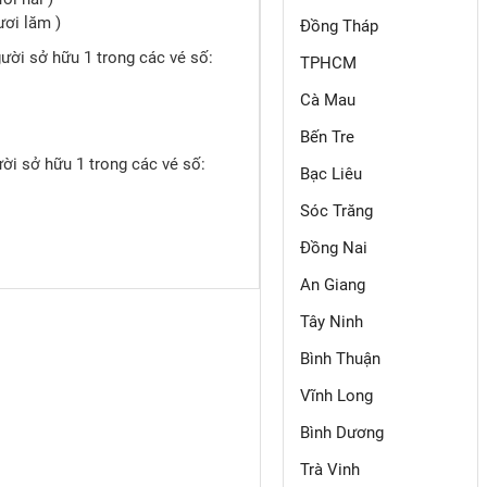
ươi lăm )
Đồng Tháp
gười sở hữu 1 trong các vé số:
TPHCM
Cà Mau
Bến Tre
ười sở hữu 1 trong các vé số:
Bạc Liêu
Sóc Trăng
Đồng Nai
An Giang
Tây Ninh
Bình Thuận
Vĩnh Long
Bình Dương
Trà Vinh