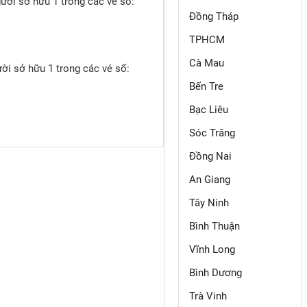
gười sở hữu 1 trong các vé số:
Đồng Tháp
TPHCM
Cà Mau
ười sở hữu 1 trong các vé số:
Bến Tre
Bạc Liêu
Sóc Trăng
Đồng Nai
An Giang
Tây Ninh
Bình Thuận
Vĩnh Long
Bình Dương
Trà Vinh