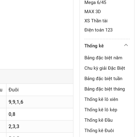
Mega 6/45
MAX 3D
XS Thần tài
Điện toán 123
Thống kê
Bảng đặc biệt năm
Chu kỳ giải Đặc Biệt
Bảng đặc biệt tuần
Bảng đặc biệt tháng
u
Đuôi
Thống kê lô xiên
9,9,1,6
Thống kê lô kép
0,8
Thống kê Đầu
2,3,3
Thống kê Đuôi