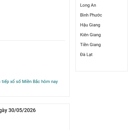
Long An
Bình Phước
Hậu Giang
Kiên Giang
Tiền Giang
Đà Lạt
c tiếp xổ số Miền Bắc hôm nay
ngày 30/05/2026