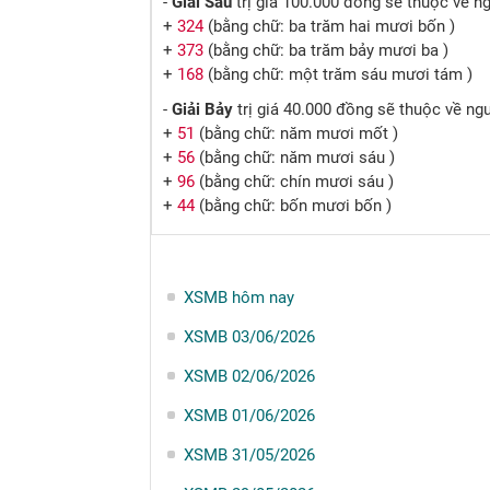
-
Giải Sáu
trị giá 100.000 đồng sẽ thuộc về n
+
324
(bằng chữ: ba trăm hai mươi bốn )
+
373
(bằng chữ: ba trăm bảy mươi ba )
+
168
(bằng chữ: một trăm sáu mươi tám )
-
Giải Bảy
trị giá 40.000 đồng sẽ thuộc về ng
+
51
(bằng chữ: năm mươi mốt )
+
56
(bằng chữ: năm mươi sáu )
+
96
(bằng chữ: chín mươi sáu )
+
44
(bằng chữ: bốn mươi bốn )
XSMB hôm nay
XSMB 03/06/2026
XSMB 02/06/2026
XSMB 01/06/2026
XSMB 31/05/2026