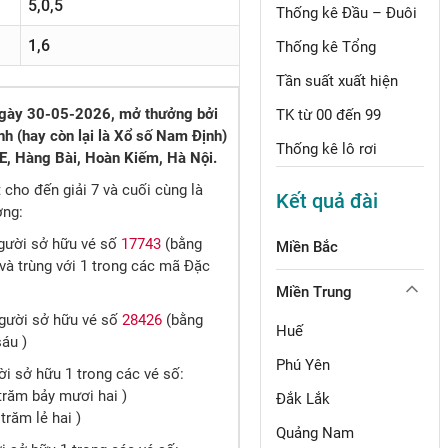
5,0,5
Thống kê Đầu – Đuôi
1,6
Thống kê Tổng
Tần suất xuất hiện
ngày 30-05-2026, mở thưởng bởi
TK từ 00 đến 99
 (hay còn lại là Xổ số Nam Định)
Thống kê lô rơi
E, Hàng Bài, Hoàn Kiếm, Hà Nội.
 cho đến giải 7 và cuối cùng là
Kết quả đài
ởng:
người sở hữu vé số
17743
(bằng
Miền Bắc
và trùng với 1 trong các mã Đặc
Miền Trung
 người sở hữu vé số
28426
(bằng
Huế
áu )
Phú Yên
ời sở hữu 1 trong các vé số:
trăm bảy mươi hai )
Đắk Lắk
răm lẻ hai )
Quảng Nam