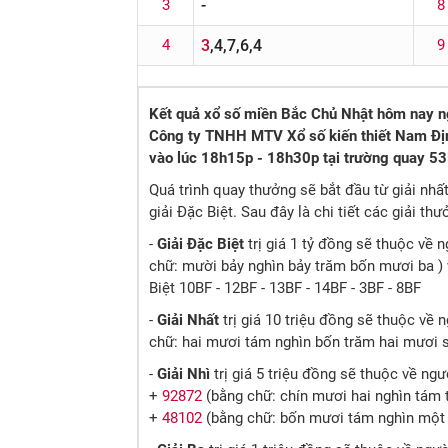
3
-
8
4
3
,4,7,6,4
9
Kết quả xổ số miền Bắc Chủ Nhật hôm nay 
Công ty TNHH MTV Xổ số kiến thiết Nam Định
vào lúc 18h15p - 18h30p tại trường quay 53
Quá trình quay thưởng sẽ bắt đầu từ giải nhất
giải Đặc Biệt. Sau đây là chi tiết các giải thư
-
Giải Đặc Biệt
trị giá 1 tỷ đồng sẽ thuộc về 
chữ: mười bảy nghìn bảy trăm bốn mươi ba ) 
Biệt 10BF - 12BF - 13BF - 14BF - 3BF - 8BF
-
Giải Nhất
trị giá 10 triệu đồng sẽ thuộc về
chữ: hai mươi tám nghìn bốn trăm hai mươi s
-
Giải Nhì
trị giá 5 triệu đồng sẽ thuộc về ngư
+
92872
(bằng chữ: chín mươi hai nghìn tám 
+
48102
(bằng chữ: bốn mươi tám nghìn một t