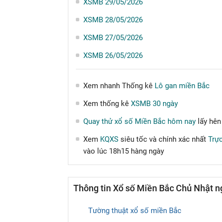
XSMB 29/05/2026
XSMB 28/05/2026
XSMB 27/05/2026
XSMB 26/05/2026
Xem nhanh Thống kê
Lô gan miền Bắc
Xem thống kê
XSMB 30 ngày
Quay thử xổ số Miền Bắc hôm nay
lấy hên
Xem
KQXS
siêu tốc và chính xác nhất
Trự
vào lúc 18h15 hàng ngày
Thông tin Xổ số Miền Bắc Chủ Nhật 
Tường thuật xổ số miền Bắc