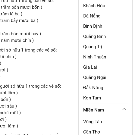
ời sở hữu 1 trong các vé số:
Khánh Hòa
 trăm bốn mươi bốn )
trăm lẻ ba )
Đà Nẵng
trăm bảy mươi ba )
Bình Định
 trăm bốn mươi bảy )
Quảng Bình
 năm mươi chín )
Quảng Trị
ời sở hữu 1 trong các vé số:
i chín )
Ninh Thuận
)
Gia Lai
ơi )
)
Quảng Ngãi
người sở hữu 1 trong các vé số:
Đắk Nông
ươi lăm )
Kon Tum
 bốn )
ươi sáu )
Miền Nam
mươi mốt )
ơi )
Vũng Tàu
ươi lăm )
Cần Thơ