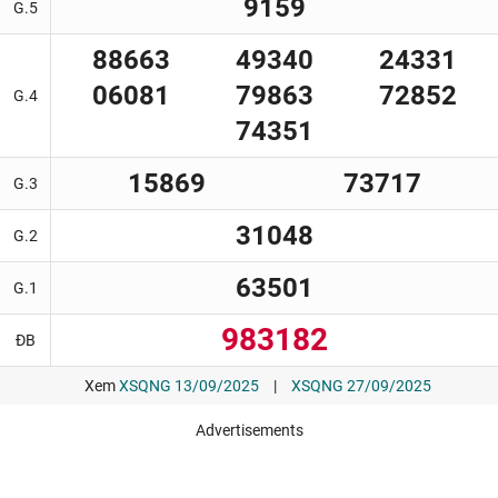
9159
G.5
88663
49340
24331
06081
79863
72852
G.4
74351
15869
73717
G.3
31048
G.2
63501
G.1
983182
ĐB
Xem
XSQNG 13/09/2025
|
XSQNG 27/09/2025
Advertisements