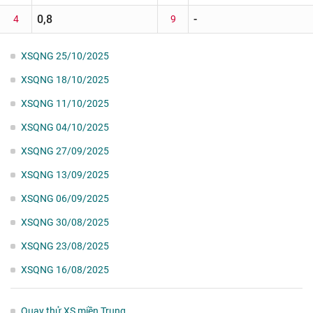
0,8
-
4
9
XSQNG 25/10/2025
XSQNG 18/10/2025
XSQNG 11/10/2025
XSQNG 04/10/2025
XSQNG 27/09/2025
XSQNG 13/09/2025
XSQNG 06/09/2025
XSQNG 30/08/2025
XSQNG 23/08/2025
XSQNG 16/08/2025
Quay thử XS miền Trung