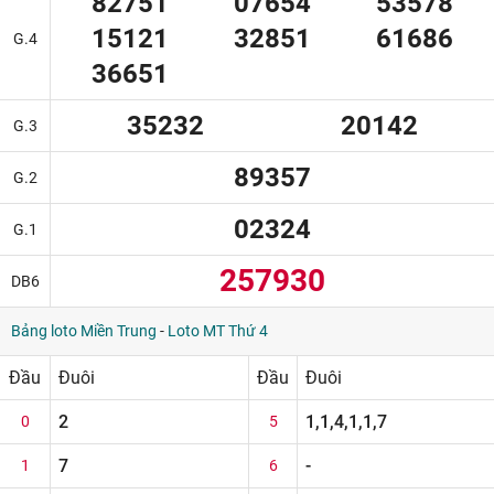
8
2
7
5
1
0
7
6
5
4
5
3
5
7
8
1
5
1
2
1
3
2
8
5
1
6
1
6
8
6
G.4
3
6
6
5
1
3
5
2
3
2
2
0
1
4
2
G.3
8
9
3
5
7
G.2
0
2
3
2
4
G.1
2
5
7
9
3
0
DB6
Bảng loto Miền Trung
-
Loto MT Thứ 4
Đầu
Đuôi
Đầu
Đuôi
2
1,1,4,1,1,7
0
5
7
-
1
6