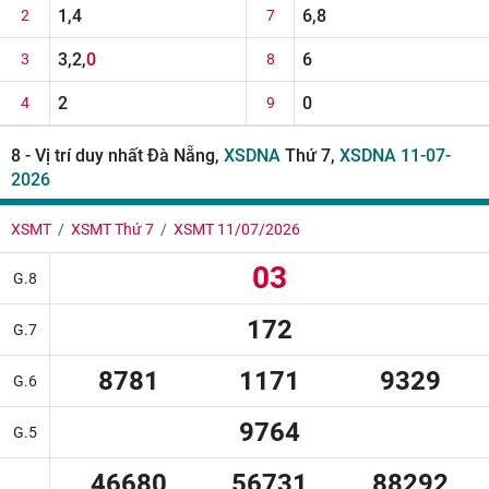
1,4
6,8
2
7
3,2,
0
6
3
8
2
0
4
9
8 - Vị trí duy nhất Đà Nẵng,
XSDNA
Thứ 7,
XSDNA 11-07-
2026
XSMT
XSMT Thứ 7
XSMT 11/07/2026
0
3
G.8
1
7
2
G.7
8
7
8
1
1
1
7
1
9
3
2
9
G.6
9
7
6
4
G.5
4
6
6
8
0
5
6
7
3
1
8
8
2
9
2