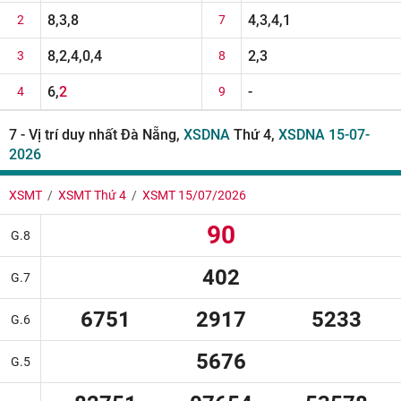
8,3,8
4,3,4,1
2
7
8,2,4,0,4
2,3
3
8
6,
2
-
4
9
7 - Vị trí duy nhất Đà Nẵng,
XSDNA
Thứ 4,
XSDNA 15-07-
2026
XSMT
XSMT Thứ 4
XSMT 15/07/2026
9
0
G.8
4
0
2
G.7
6
7
5
1
2
9
1
7
5
2
3
3
G.6
5
6
7
6
G.5