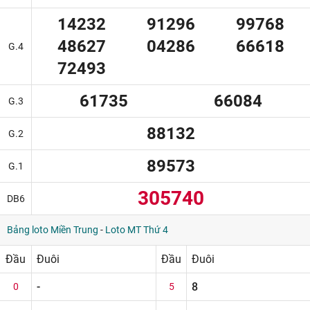
1
4
2
3
2
9
1
2
9
6
9
9
7
6
8
4
8
6
2
7
0
4
2
8
6
6
6
6
1
8
G.4
7
2
4
9
3
6
1
7
3
5
6
6
0
8
4
G.3
8
8
1
3
2
G.2
8
9
5
7
3
G.1
3
0
5
7
4
0
DB6
Bảng loto Miền Trung
-
Loto MT Thứ 4
Đầu
Đuôi
Đầu
Đuôi
-
8
0
5