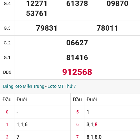
1
2
2
7
1
6
1
3
7
8
0
9
8
7
0
G.4
5
3
7
6
1
7
9
8
3
1
7
8
0
1
1
G.3
0
6
6
2
7
G.2
8
1
4
1
6
G.1
9
1
2
5
6
8
DB6
Bảng loto Miền Trung
-
Loto MT Thứ 7
Đầu
Đuôi
Đầu
Đuôi
-
1
0
5
1,1,6
3,1,
8
1
6
7
8,1,8,0
2
7