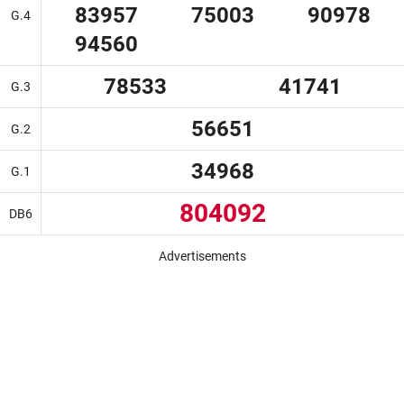
8
3
9
5
7
7
5
0
0
3
9
0
9
7
8
G.4
9
4
5
6
0
7
8
5
3
3
4
1
7
4
1
G.3
5
6
6
5
1
G.2
3
4
9
6
8
G.1
8
0
4
0
9
2
DB6
Advertisements