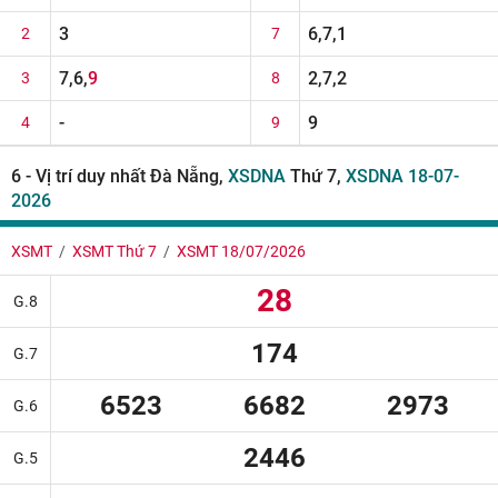
3
6,7,1
2
7
7,6,
9
2,7,2
3
8
-
9
4
9
6 - Vị trí duy nhất Đà Nẵng,
XSDNA
Thứ 7,
XSDNA 18-07-
2026
XSMT
XSMT Thứ 7
XSMT 18/07/2026
2
8
G.8
1
7
4
G.7
6
5
2
3
6
6
8
2
2
9
7
3
G.6
2
4
4
6
G.5