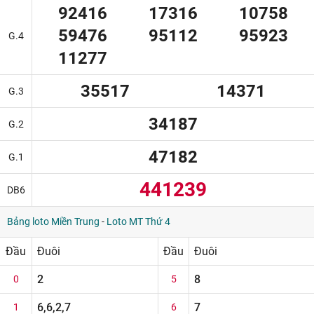
9
2
4
1
6
1
7
3
1
6
1
0
7
5
8
5
9
4
7
6
9
5
1
1
2
9
5
9
2
3
G.4
1
1
2
7
7
3
5
5
1
7
1
4
3
7
1
G.3
3
4
1
8
7
G.2
4
7
1
8
2
G.1
4
4
1
2
3
9
DB6
Bảng loto Miền Trung
-
Loto MT Thứ 4
Đầu
Đuôi
Đầu
Đuôi
2
8
0
5
6,6,2,7
7
1
6