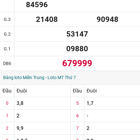
8
4
5
9
6
2
1
4
0
8
9
0
9
4
8
G.3
5
3
1
4
7
G.2
0
9
8
8
0
G.1
6
7
9
9
9
9
DB6
Bảng loto Miền Trung
-
Loto MT Thứ 7
Đầu
Đuôi
Đầu
Đuôi
3,8
1,7
0
5
2
-
1
6
9,9
2
2
7