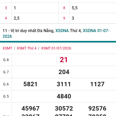
1
5,5
3
8
2,5
3
4
9
11 - Vị trí duy nhất Đà Nẵng,
XSDNA
Thứ 4,
XSDNA 01-07-
2026
XSMT
XSMT Thứ 4
XSMT 01/07/2026
2
1
G.8
2
0
4
G.7
5
8
2
1
3
1
1
1
1
1
2
7
G.6
4
8
4
0
G.5
4
5
9
6
7
3
0
5
7
2
9
2
5
7
6