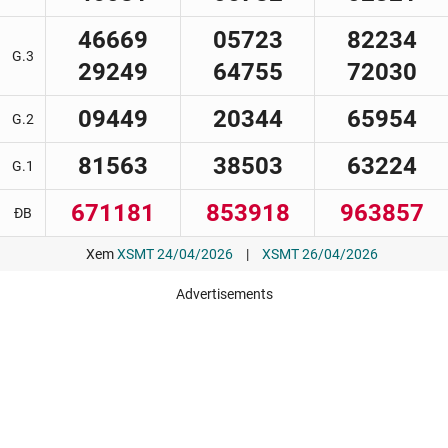
46669
05723
82234
G.3
29249
64755
72030
09449
20344
65954
G.2
81563
38503
63224
G.1
671181
853918
963857
ĐB
Xem
XSMT 24/04/2026
|
XSMT 26/04/2026
Advertisements