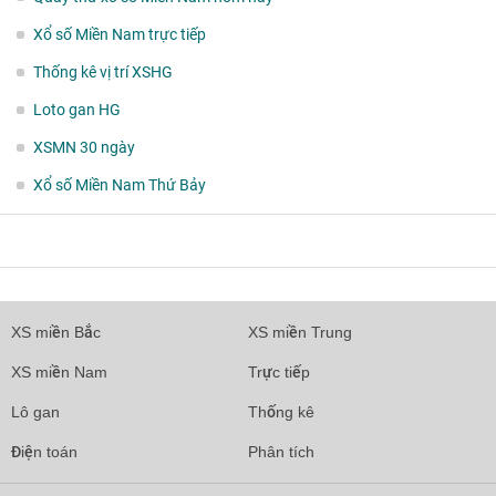
Xổ số Miền Nam trực tiếp
Thống kê vị trí XSHG
Loto gan HG
XSMN 30 ngày
Xổ số Miền Nam Thứ Bảy
XS miền Bắc
XS miền Trung
XS miền Nam
Trực tiếp
Lô gan
Thống kê
Điện toán
Phân tích