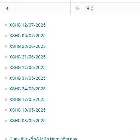
4
-
9
8,
0
XSHG 12/07/2025
XSHG 05/07/2025
XSHG 28/06/2025
XSHG 21/06/2025
XSHG 14/06/2025
XSHG 31/05/2025
XSHG 24/05/2025
XSHG 17/05/2025
XSHG 10/05/2025
XSHG 03/05/2025
Quay thử xổ số Miền Nam hôm nay