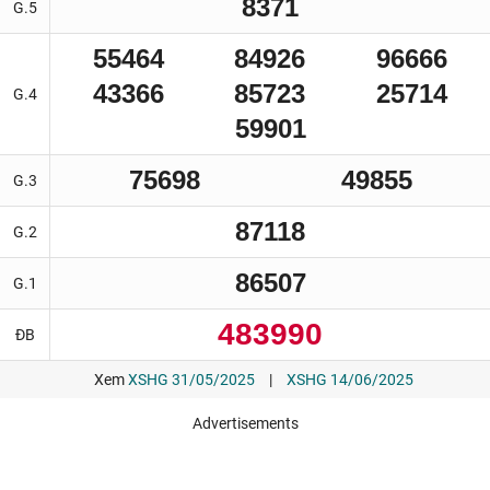
8371
G.5
55464
84926
96666
43366
85723
25714
G.4
59901
75698
49855
G.3
87118
G.2
86507
G.1
483990
ĐB
Xem
XSHG 31/05/2025
|
XSHG 14/06/2025
Advertisements