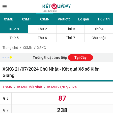
XSMB
XSMT
XSMN
Vietlott
Lô gan
TK vị trí
XSMN
Thứ 2
Thứ 3
Thứ 4
Thứ 5
Thứ 6
Thứ 7
Chủ nhật
Trang chủ
XSMN
XSKG
Tường thuật trực tiếp
Tại đây
XSKG 21/07/2024 Chủ Nhật - Kết quả Xổ số Kiên
Giang
XSMN
XSMN Chủ Nhật
XSMN 21/07/2024
87
G.8
238
G.7