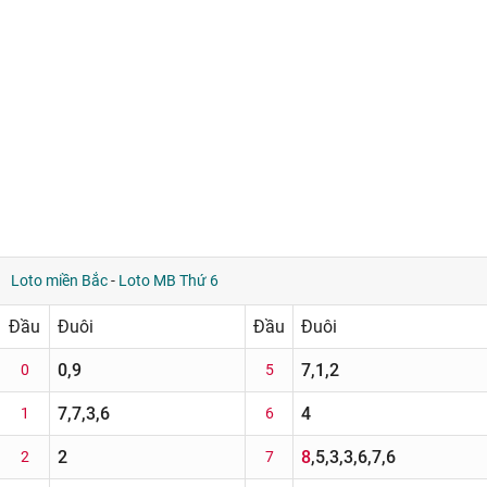
Loto miền Bắc
-
Loto MB Thứ 6
Đầu
Đuôi
Đầu
Đuôi
0,9
7,1,2
0
5
7,7,3,6
4
1
6
2
8
,5,3,3,6,7,6
2
7