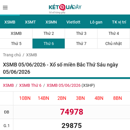
XSMB
XSMT
XSMN
Vietlott
Lô gan
TK vị trí
XSMB
Thứ 2
Thứ 3
Thứ 4
Thứ 5
Thứ 6
Thứ 7
Chủ nhật
Trang chủ
XSMB
XSMB 05/06/2026 - Xổ số miền Bắc Thứ Sáu ngày
05/06/2026
XSMB
XSMB Thứ 6
XSMB 05/06/2026
(
XSHP
)
10BN
14BN
2BN
3BN
4BN
8BN
74978
ĐB
29875
G.1