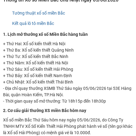
Tường thuật xổ số miền Bắc
Kết quả lô tô miền Bắc
1. Lịch mở thưởng xổ số Miền Bắc hàng tuần
+ Thứ Hai: Xổ số kiến thiết Hà Nội
+ Thứ Ba: Xổ số kiến thiết Quảng Ninh
+ Thứ Tư: Xổ số kiến thiết Bắc Ninh
+ Thứ Năm: Xổ số kiến thiết Hà Nội
+ Thứ Sáu: Xổ số kiến thiết Hải Phòng
+ Thứ Bảy: Xổ số kiến thiết Nam Định
+ Chủ Nhật: Xổ số kiến thiết Thái Bình
- Địa chỉ quay thưởng XSMB Thứ Sáu ngày 05/06/2026 tại 53E Hàng
Bài, quận Hoàn Kiếm, TP.Hà Nội.
- Thời gian quay số mở thưởng: Từ 18h15p đến 18h30p
2. Cơ cấu giải thưởng XS miền Bắc hôm nay
Xổ số miền Bắc Thứ Sáu hôm nay ngày 05/06/2026, do Công Ty
TNHH MTV Xổ Số Kiến Thiết Hải Phòng phát hành vé số (tên gọi khác
là Xổ số Hải Phòng) có mệnh giá vé là 10.000đ.