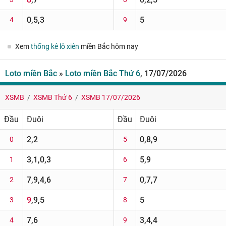
0,5,3
5
4
9
Xem
thống kê lô xiên
miền Bắc hôm nay
Loto miền Bắc
»
Loto miền Bắc Thứ 6
, 17/07/2026
XSMB
XSMB Thứ 6
XSMB 17/07/2026
Đầu
Đuôi
Đầu
Đuôi
2,2
0,8,9
0
5
3,1,0,3
5,9
1
6
7,9,4,6
0,7,7
2
7
9
,9,5
5
3
8
7,6
3,4,4
4
9