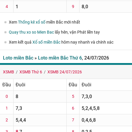
1
8,0
4
9
Xem
Thống kê xổ số
miền Bắc mới nhất
Quay thu xo so Mien Bac
lấy hên, vận Phát liền tay
Xem kết quả
Xổ số miền Bắc
hôm nay nhanh và chính xác
Loto miền Bắc
»
Loto miền Bắc Thứ 6
, 24/07/2026
XSMB
XSMB Thứ 6
XSMB 24/07/2026
Đầu
Đuôi
Đầu
Đuôi
8
7,3,0
0
5
7,3
5,2,4,5,8
1
6
5,4,4
0,4,6,8
2
7
8
,7
0,2,5
3
8