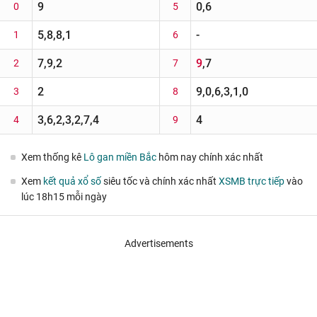
9
0,6
0
5
5,8,8,1
-
1
6
7,9,2
9
,7
2
7
2
9,0,6,3,1,0
3
8
3,6,2,3,2,7,4
4
4
9
Xem thống kê
Lô gan miền Bắc
hôm nay chính xác nhất
Xem
kết quả xổ số
siêu tốc và chính xác nhất
XSMB trực tiếp
vào
lúc 18h15 mỗi ngày
Advertisements