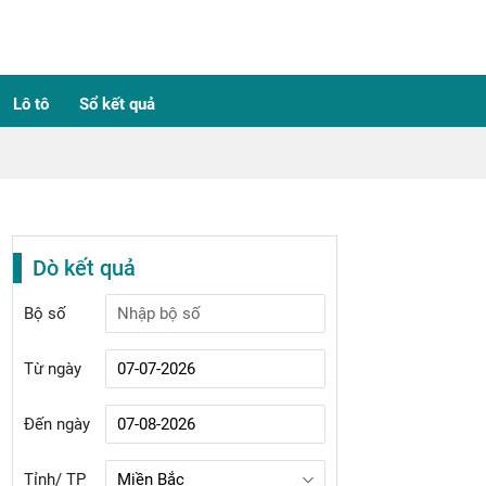
Lô tô
Sổ kết quả
Dò kết quả
Bộ số
Từ ngày
Đến ngày
Tỉnh/ TP