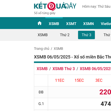
Hôm nay: Thứ Sáu
XSMB
XSMT
XSMN
Vietlo
XSMB
Thứ 2
Thứ 3
Thứ
Trang chủ
XSMB
XSMB 06/05/2025 - Xổ số miền Bắc Th
XSMB
XSMB Thứ 3
XSMB 06/05/202
11EC
15EC
3EC
22
ĐB
474
G.1