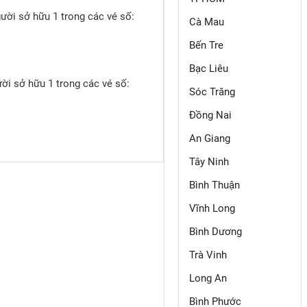
gười sở hữu 1 trong các vé số:
Cà Mau
Bến Tre
Bạc Liêu
ười sở hữu 1 trong các vé số:
Sóc Trăng
Đồng Nai
An Giang
Tây Ninh
Bình Thuận
Vĩnh Long
Bình Dương
Trà Vinh
Long An
Bình Phước