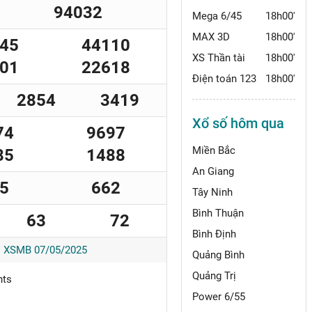
94032
Mega 6/45
18h00'
MAX 3D
18h00'
45
44110
XS Thần tài
18h00'
01
22618
Điện toán 123
18h00'
2854
3419
Xổ số hôm qua
74
9697
Miền Bắc
85
1488
An Giang
5
662
Tây Ninh
Bình Thuận
63
72
Bình Định
XSMB 07/05/2025
Quảng Bình
Quảng Trị
nts
Power 6/55