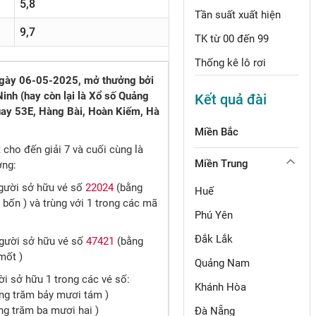
5,8
Tần suất xuất hiện
9,7
TK từ 00 đến 99
Thống kê lô rơi
ngày 06-05-2025, mở thưởng bởi
nh (hay còn lại là Xổ số Quảng
Kết quả đài
uay 53E, Hàng Bài, Hoàn Kiếm, Hà
Miền Bắc
 cho đến giải 7 và cuối cùng là
Miền Trung
ởng:
người sở hữu vé số
22024
(bằng
Huế
bốn ) và trùng với 1 trong các mã
Phú Yên
Đắk Lắk
 người sở hữu vé số
47421
(bằng
mốt )
Quảng Nam
ời sở hữu 1 trong các vé số:
Khánh Hòa
ng trăm bảy mươi tám )
g trăm ba mươi hai )
Đà Nẵng