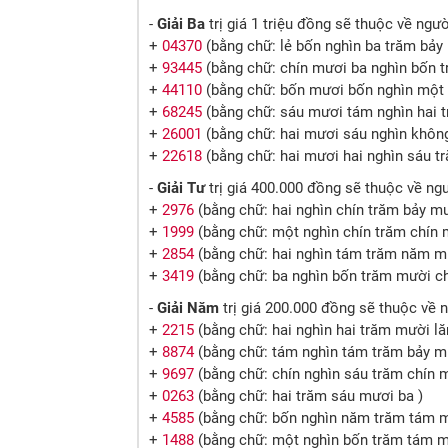
-
Giải Ba
trị giá 1 triệu đồng sẽ thuộc về ngư
+
04370
(bằng chữ: lẻ bốn nghìn ba trăm bảy
+
93445
(bằng chữ: chín mươi ba nghìn bốn 
+
44110
(bằng chữ: bốn mươi bốn nghìn một
+
68245
(bằng chữ: sáu mươi tám nghìn hai 
+
26001
(bằng chữ: hai mươi sáu nghìn không
+
22618
(bằng chữ: hai mươi hai nghìn sáu t
-
Giải Tư
trị giá 400.000 đồng sẽ thuộc về ngư
+
2976
(bằng chữ: hai nghìn chín trăm bảy mư
+
1999
(bằng chữ: một nghìn chín trăm chín 
+
2854
(bằng chữ: hai nghìn tám trăm năm m
+
3419
(bằng chữ: ba nghìn bốn trăm mười ch
-
Giải Năm
trị giá 200.000 đồng sẽ thuộc về 
+
2215
(bằng chữ: hai nghìn hai trăm mười lă
+
8874
(bằng chữ: tám nghìn tám trăm bảy m
+
9697
(bằng chữ: chín nghìn sáu trăm chín 
+
0263
(bằng chữ: hai trăm sáu mươi ba )
+
4585
(bằng chữ: bốn nghìn năm trăm tám m
+
1488
(bằng chữ: một nghìn bốn trăm tám m