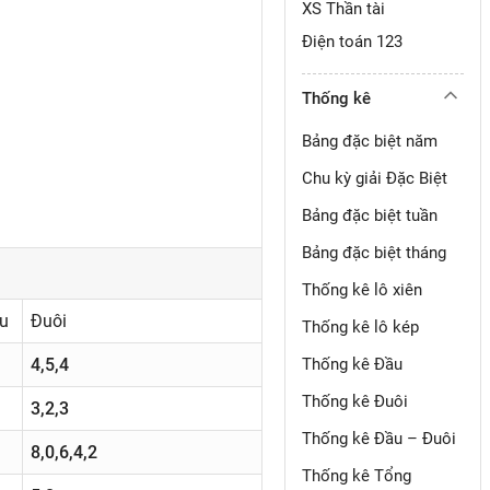
XS Thần tài
Điện toán 123
Thống kê
Bảng đặc biệt năm
Chu kỳ giải Đặc Biệt
Bảng đặc biệt tuần
Bảng đặc biệt tháng
Thống kê lô xiên
u
Đuôi
Thống kê lô kép
4,5,4
Thống kê Đầu
Thống kê Đuôi
3,2,3
Thống kê Đầu – Đuôi
8,0,6,4,2
Thống kê Tổng