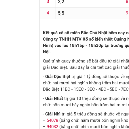
3
2,2
8
4
5,5
9
Kết quả xổ số miền Bắc Chủ Nhật hôm nay 
Công ty TNHH MTV Xổ số kiến thiết Quảng Ni
Ninh) vào lúc 18h15p - 18h30p tại trường q
Nội.
Quá trình quay thưởng sẽ bắt đầu từ giải nhất
giải Đặc Biệt. Sau đây là chi tiết các giải thư
-
Giải Đặc Biệt
trị giá 1 tỷ đồng sẽ thuộc về 
chữ: hai mươi hai nghìn không trăm hai mươi 
Đặc Biệt 11EC - 15EC - 3EC - 4EC - 5EC - 7EC
-
Giải Nhất
trị giá 10 triệu đồng sẽ thuộc về
chữ: bốn mươi bảy nghìn bốn trăm hai mươi 
-
Giải Nhì
trị giá 5 triệu đồng sẽ thuộc về ngư
+
54078
(bằng chữ: năm mươi bốn nghìn khô
+
94032
(bằng chữ: chín mươi bốn nghìn khôn