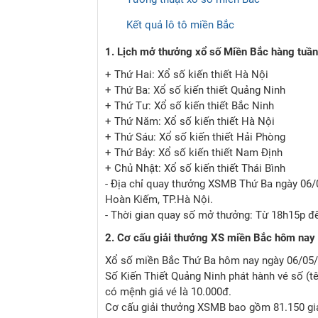
Kết quả lô tô miền Bắc
1. Lịch mở thưởng xổ số Miền Bắc hàng tuần
+ Thứ Hai: Xổ số kiến thiết Hà Nội
+ Thứ Ba: Xổ số kiến thiết Quảng Ninh
+ Thứ Tư: Xổ số kiến thiết Bắc Ninh
+ Thứ Năm: Xổ số kiến thiết Hà Nội
+ Thứ Sáu: Xổ số kiến thiết Hải Phòng
+ Thứ Bảy: Xổ số kiến thiết Nam Định
+ Chủ Nhật: Xổ số kiến thiết Thái Bình
- Địa chỉ quay thưởng XSMB Thứ Ba ngày 06/
Hoàn Kiếm, TP.Hà Nội.
- Thời gian quay số mở thưởng: Từ 18h15p đ
2. Cơ cấu giải thưởng XS miền Bắc hôm nay
Xổ số miền Bắc Thứ Ba hôm nay ngày 06/0
Số Kiến Thiết Quảng Ninh phát hành vé số (t
có mệnh giá vé là 10.000đ.
Cơ cấu giải thưởng XSMB bao gồm 81.150 giả