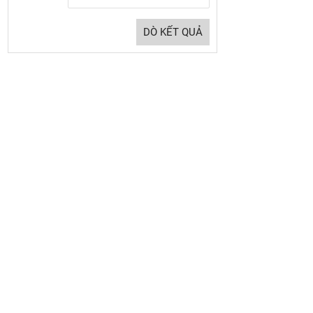
DÒ KẾT QUẢ