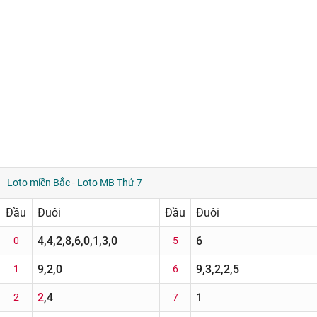
Loto miền Bắc
-
Loto MB Thứ 7
Đầu
Đuôi
Đầu
Đuôi
4,4,2,8,6,0,1,3,0
6
0
5
9,2,0
9,3,2,2,5
1
6
2
,4
1
2
7