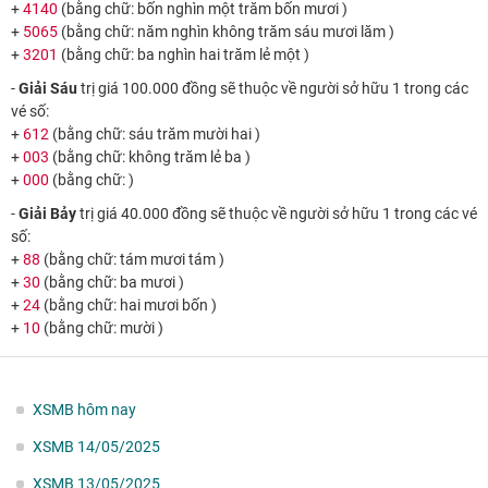
+
4140
(bằng chữ: bốn nghìn một trăm bốn mươi )
+
5065
(bằng chữ: năm nghìn không trăm sáu mươi lăm )
+
3201
(bằng chữ: ba nghìn hai trăm lẻ một )
-
Giải Sáu
trị giá 100.000 đồng sẽ thuộc về người sở hữu 1 trong các
vé số:
+
612
(bằng chữ: sáu trăm mười hai )
+
003
(bằng chữ: không trăm lẻ ba )
+
000
(bằng chữ: )
-
Giải Bảy
trị giá 40.000 đồng sẽ thuộc về người sở hữu 1 trong các vé
số:
+
88
(bằng chữ: tám mươi tám )
+
30
(bằng chữ: ba mươi )
+
24
(bằng chữ: hai mươi bốn )
+
10
(bằng chữ: mười )
XSMB hôm nay
XSMB 14/05/2025
XSMB 13/05/2025