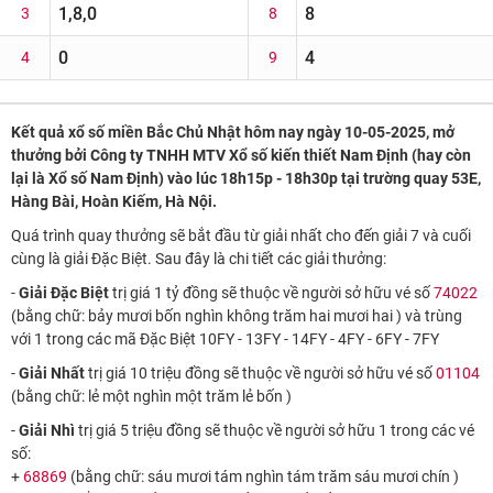
1,8,0
8
3
8
0
4
4
9
Kết quả xổ số miền Bắc Chủ Nhật hôm nay ngày 10-05-2025, mở
thưởng bởi Công ty TNHH MTV Xổ số kiến thiết Nam Định (hay còn
lại là Xổ số Nam Định) vào lúc 18h15p - 18h30p tại trường quay 53E,
Hàng Bài, Hoàn Kiếm, Hà Nội.
Quá trình quay thưởng sẽ bắt đầu từ giải nhất cho đến giải 7 và cuối
cùng là giải Đặc Biệt. Sau đây là chi tiết các giải thưởng:
-
Giải Đặc Biệt
trị giá 1 tỷ đồng sẽ thuộc về người sở hữu vé số
74022
(bằng chữ: bảy mươi bốn nghìn không trăm hai mươi hai ) và trùng
với 1 trong các mã Đặc Biệt 10FY - 13FY - 14FY - 4FY - 6FY - 7FY
-
Giải Nhất
trị giá 10 triệu đồng sẽ thuộc về người sở hữu vé số
01104
(bằng chữ: lẻ một nghìn một trăm lẻ bốn )
-
Giải Nhì
trị giá 5 triệu đồng sẽ thuộc về người sở hữu 1 trong các vé
số:
+
68869
(bằng chữ: sáu mươi tám nghìn tám trăm sáu mươi chín )