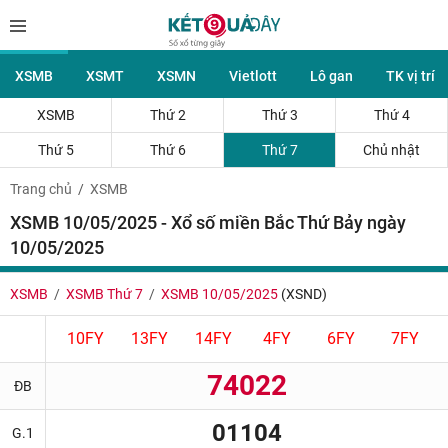
XSMB
XSMT
XSMN
Vietlott
Lô gan
TK vị trí
XSMB
Thứ 2
Thứ 3
Thứ 4
Thứ 5
Thứ 6
Thứ 7
Chủ nhật
Trang chủ
XSMB
XSMB 10/05/2025 - Xổ số miền Bắc Thứ Bảy ngày
10/05/2025
XSMB
XSMB Thứ 7
XSMB 10/05/2025
(
XSND
)
10FY
13FY
14FY
4FY
6FY
7FY
74022
ĐB
01104
G.1