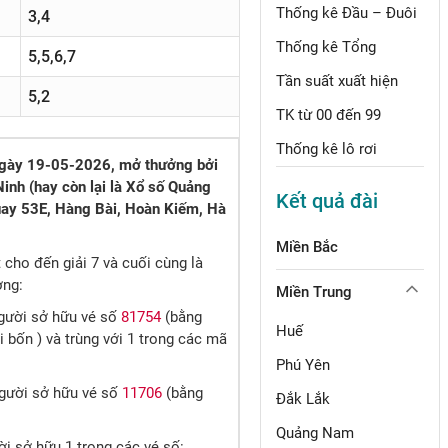
Thống kê Đầu – Đuôi
3,4
Thống kê Tổng
5,5,6,7
Tần suất xuất hiện
5,2
TK từ 00 đến 99
Thống kê lô rơi
ngày 19-05-2026, mở thưởng bởi
nh (hay còn lại là Xổ số Quảng
Kết quả đài
uay 53E, Hàng Bài, Hoàn Kiếm, Hà
Miền Bắc
 cho đến giải 7 và cuối cùng là
ởng:
Miền Trung
người sở hữu vé số
81754
(bằng
Huế
bốn ) và trùng với 1 trong các mã
Phú Yên
 người sở hữu vé số
11706
(bằng
Đắk Lắk
Quảng Nam
ời sở hữu 1 trong các vé số: