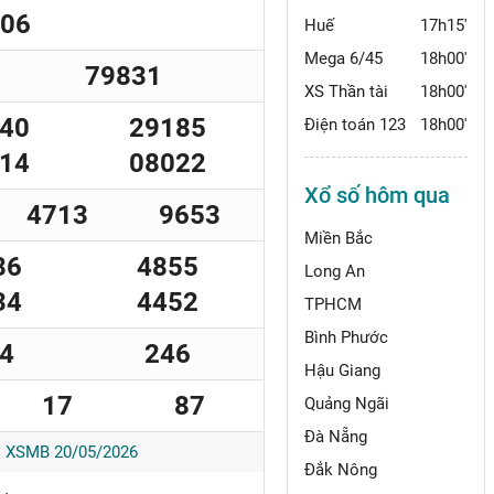
06
Huế
17h15'
Mega 6/45
18h00'
79831
XS Thần tài
18h00'
40
29185
Điện toán 123
18h00'
14
08022
Xổ số hôm qua
4713
9653
Miền Bắc
86
4855
Long An
34
4452
TPHCM
Bình Phước
4
246
Hậu Giang
17
87
Quảng Ngãi
Đà Nẵng
XSMB 20/05/2026
Đắk Nông