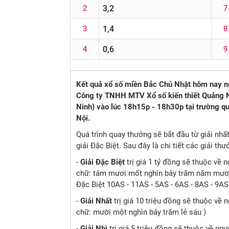
2
3,2
7
3
1,4
8
4
0,6
9
Kết quả xổ số miền Bắc Chủ Nhật hôm nay 
Công ty TNHH MTV Xổ số kiến thiết Quảng Ni
Ninh) vào lúc 18h15p - 18h30p tại trường q
Nội.
Quá trình quay thưởng sẽ bắt đầu từ giải nhất
giải Đặc Biệt. Sau đây là chi tiết các giải thư
-
Giải Đặc Biệt
trị giá 1 tỷ đồng sẽ thuộc về 
chữ: tám mươi mốt nghìn bảy trăm năm mươi 
Đặc Biệt 10AS - 11AS - 5AS - 6AS - 8AS - 9AS
-
Giải Nhất
trị giá 10 triệu đồng sẽ thuộc về
chữ: mười một nghìn bảy trăm lẻ sáu )
-
Giải Nhì
trị giá 5 triệu đồng sẽ thuộc về ngư