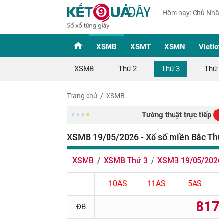
Hôm nay: Chủ Nhậ
XSMB
XSMT
XSMN
Vietlo
XSMB
Thứ 2
Thứ 3
Thứ
Trang chủ
XSMB
Tường thuật trực tiếp
XSMB 19/05/2026 - Xổ số miền Bắc Th
XSMB
XSMB Thứ 3
XSMB 19/05/202
10AS
11AS
5AS
81
ĐB