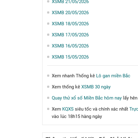
XSMB 21/05/2026
XSMB 20/05/2026
XSMB 18/05/2026
XSMB 17/05/2026
XSMB 16/05/2026
XSMB 15/05/2026
Xem nhanh Thống kê
Lô gan miền Bắc
Xem thống kê
XSMB 30 ngày
Quay thử xổ số Miền Bắc hôm nay
lấy hên
Xem
KQXS
siêu tốc và chính xác nhất
Trự
vào lúc 18h15 hàng ngày