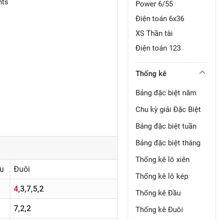
nts
Power 6/55
Điện toán 6x36
XS Thần tài
Điện toán 123
Thống kê
Bảng đặc biệt năm
Chu kỳ giải Đặc Biệt
Bảng đặc biệt tuần
Bảng đặc biệt tháng
Thống kê lô xiên
u
Đuôi
Thống kê lô kép
4
,3,7,5,2
Thống kê Đầu
7,2,2
Thống kê Đuôi