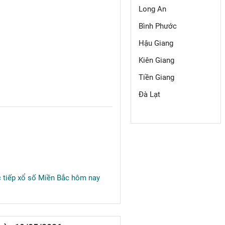
Long An
Bình Phước
Hậu Giang
Kiên Giang
Tiền Giang
Đà Lạt
c tiếp xổ số Miền Bắc hôm nay