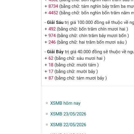
+
8734
(bằng chữ: tám nghìn bảy trăm ba mư
+
4452
(bằng chữ: bốn nghìn bốn trăm năm m
-
Giải Sáu
trị giá 100.000 đồng sẽ thuộc về n
+
492
(bằng chữ: bốn trăm chín mươi hai )
+
974
(bằng chữ: chín trăm bảy mươi bốn )
+
246
(bằng chữ: hai trăm bốn mươi sáu )
-
Giải Bảy
trị giá 40.000 đồng sẽ thuộc về ng
+
62
(bằng chữ: sáu mươi hai )
+
18
(bằng chữ: mười tám )
+
17
(bằng chữ: mười bảy )
+
87
(bằng chữ: tám mươi bảy )
XSMB hôm nay
XSMB 23/05/2026
XSMB 22/05/2026