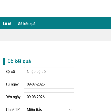
Lô tô
Sổ kết quả
Dò kết quả
Bộ số
Từ ngày
Đến ngày
Tỉnh/ TP