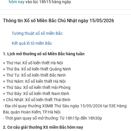
hôm nay
vào lúc 18h15 hàng ngày
Thông tin Xổ số Miền Bắc Chủ Nhật ngày 15/05/2026
Tường thuật xổ số miền Bắc
Kết quả lô tô miền Bắc
1. Lịch mở thưởng xổ số Miền Bắc hàng tuần
+ Thứ Hai: Xổ số kiến thiết Hà Nội
+ Thứ Ba: Xổ số kiến thiết Quảng Ninh
+ Thứ Tư: Xổ số kiến thiết Bắc Ninh
+ Thứ Năm: Xổ số kiến thiết Hà Nội
+ Thứ Sáu: Xổ số kiến thiết Hải Phòng
+ Thứ Bảy: Xổ số kiến thiết Nam Định
+ Chủ Nhật: Xổ số kiến thiết Thái Bình
- Địa chỉ quay thưởng XSMB Thứ Sáu ngày 15/05/2026 tại 53E Hàng
Bài, quận Hoàn Kiếm, TP.Hà Nội.
- Thời gian quay số mở thưởng: Từ 18h15p đến 18h30p
2. Cơ cấu giải thưởng XS miền Bắc hôm nay