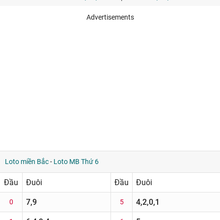
Advertisements
Loto miền Bắc
-
Loto MB Thứ 6
Đầu
Đuôi
Đầu
Đuôi
7,9
4,2,0,1
0
5