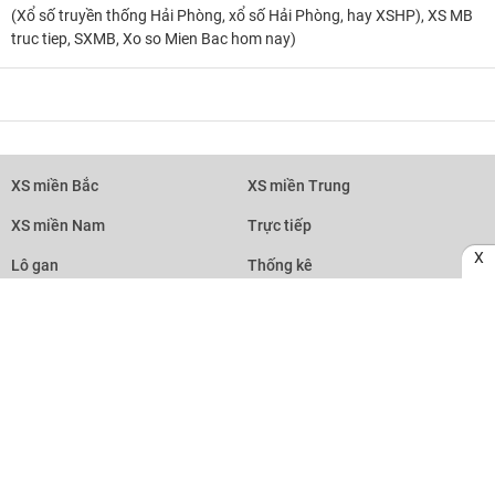
(Xổ số truyền thống Hải Phòng, xổ số Hải Phòng, hay XSHP), XS MB
truc tiep, SXMB, Xo so Mien Bac hom nay)
XS miền Bắc
XS miền Trung
XS miền Nam
Trực tiếp
X
Lô gan
Thống kê
Điện toán
Phân tích
Copyright @ 2009 - 2026 ketquaday.vn. All Rights Reserved
Công ty Cổ phần ICSoft
Địa chỉ: Toà nhà IC, số 82 phố Duy Tân, Phường Cầu Giấy, TP.Hà Nội
Email liên hệ: tkxoso@gmail.com
Bảng kết quả chỉ có tính chất tham khảo, để biết được kết quả chính
xác nhất quý khách vui lòng vào website công ty XSKT các tỉnh.