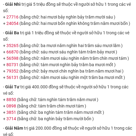
-
Giải Nhì
trị giá 5 triệu đồng sẽ thuộc về người sở hữu 1 trong các vé
số:
+
27716
(bằng chữ: hai mươi bảy nghìn bảy trăm mười sáu )
+
24054
(bằng chữ: hai mươi bốn nghìn không trăm năm mươi bốn )
-
Giải Ba
trị giá 1 triệu đồng sẽ thuộc về người sở hữu 1 trong các vé
số:
+
35265
(bằng chữ: ba mươi năm nghìn hai trăm sáu mươi lăm )
+
66870
(bằng chữ: sáu mươi sáu nghìn tám trăm bảy mươi )
+
56598
(bằng chữ: năm mươi sáu nghìn năm trăm chín mươi tám )
+
80731
(bằng chữ: tám mươi nghìn bảy trăm ba mươi mốt )
+
79352
(bằng chữ: bảy mươi chín nghìn ba trăm năm mươi hai )
+
56131
(bằng chữ: năm mươi sáu nghìn một trăm ba mươi mốt )
-
Giải Tư
trị giá 400.000 đồng sẽ thuộc về người sở hữu 1 trong các
vé số:
+
8850
(bằng chữ: tám nghìn tám trăm năm mươi )
+
0898
(bằng chữ: tám trăm chín mươi tám )
+
3851
(bằng chữ: ba nghìn tám trăm năm mươi mốt )
+
3714
(bằng chữ: ba nghìn bảy trăm mười bốn )
-
Giải Năm
trị giá 200.000 đồng sẽ thuộc về người sở hữu 1 trong các
vé số: