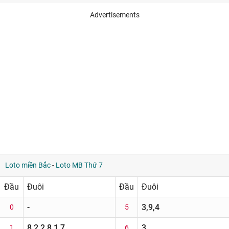
Advertisements
Loto miền Bắc
-
Loto MB Thứ 7
Đầu
Đuôi
Đầu
Đuôi
-
3,9,4
0
5
8,2,2,8,1,7
3
1
6