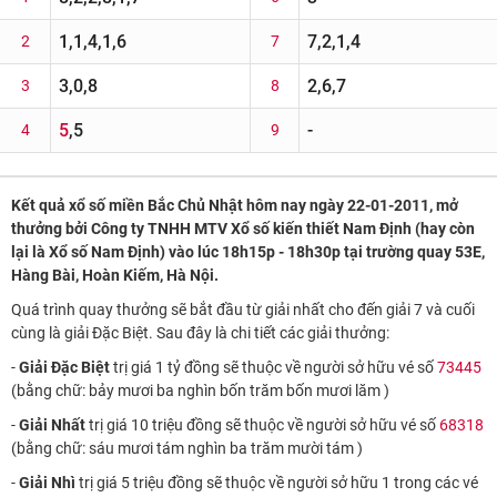
1,1,4,1,6
7,2,1,4
2
7
3,0,8
2,6,7
3
8
5
,5
-
4
9
Kết quả xổ số miền Bắc Chủ Nhật hôm nay ngày 22-01-2011, mở
thưởng bởi Công ty TNHH MTV Xổ số kiến thiết Nam Định (hay còn
lại là Xổ số Nam Định) vào lúc 18h15p - 18h30p tại trường quay 53E,
Hàng Bài, Hoàn Kiếm, Hà Nội.
Quá trình quay thưởng sẽ bắt đầu từ giải nhất cho đến giải 7 và cuối
cùng là giải Đặc Biệt. Sau đây là chi tiết các giải thưởng:
-
Giải Đặc Biệt
trị giá 1 tỷ đồng sẽ thuộc về người sở hữu vé số
73445
(bằng chữ: bảy mươi ba nghìn bốn trăm bốn mươi lăm )
-
Giải Nhất
trị giá 10 triệu đồng sẽ thuộc về người sở hữu vé số
68318
(bằng chữ: sáu mươi tám nghìn ba trăm mười tám )
-
Giải Nhì
trị giá 5 triệu đồng sẽ thuộc về người sở hữu 1 trong các vé