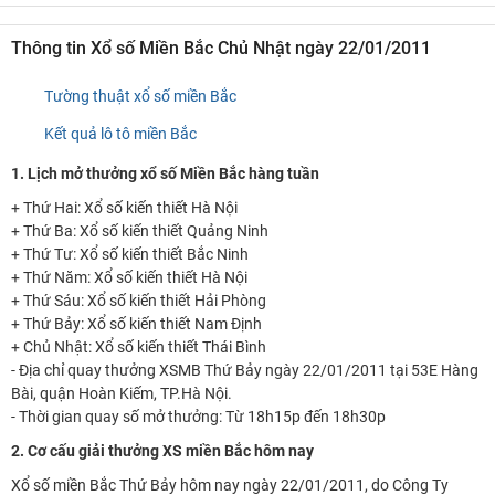
Thông tin Xổ số Miền Bắc Chủ Nhật ngày 22/01/2011
Tường thuật xổ số miền Bắc
Kết quả lô tô miền Bắc
1. Lịch mở thưởng xổ số Miền Bắc hàng tuần
+ Thứ Hai: Xổ số kiến thiết Hà Nội
+ Thứ Ba: Xổ số kiến thiết Quảng Ninh
+ Thứ Tư: Xổ số kiến thiết Bắc Ninh
+ Thứ Năm: Xổ số kiến thiết Hà Nội
+ Thứ Sáu: Xổ số kiến thiết Hải Phòng
+ Thứ Bảy: Xổ số kiến thiết Nam Định
+ Chủ Nhật: Xổ số kiến thiết Thái Bình
- Địa chỉ quay thưởng XSMB Thứ Bảy ngày 22/01/2011 tại 53E Hàng
Bài, quận Hoàn Kiếm, TP.Hà Nội.
- Thời gian quay số mở thưởng: Từ 18h15p đến 18h30p
2. Cơ cấu giải thưởng XS miền Bắc hôm nay
Xổ số miền Bắc Thứ Bảy hôm nay ngày 22/01/2011, do Công Ty