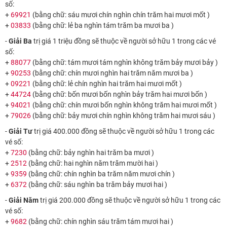
số:
+
69921
(bằng chữ: sáu mươi chín nghìn chín trăm hai mươi mốt )
+
03833
(bằng chữ: lẻ ba nghìn tám trăm ba mươi ba )
-
Giải Ba
trị giá 1 triệu đồng sẽ thuộc về người sở hữu 1 trong các vé
số:
+
88077
(bằng chữ: tám mươi tám nghìn không trăm bảy mươi bảy )
+
90253
(bằng chữ: chín mươi nghìn hai trăm năm mươi ba )
+
09221
(bằng chữ: lẻ chín nghìn hai trăm hai mươi mốt )
+
44724
(bằng chữ: bốn mươi bốn nghìn bảy trăm hai mươi bốn )
+
94021
(bằng chữ: chín mươi bốn nghìn không trăm hai mươi mốt )
+
79026
(bằng chữ: bảy mươi chín nghìn không trăm hai mươi sáu )
-
Giải Tư
trị giá 400.000 đồng sẽ thuộc về người sở hữu 1 trong các
vé số:
+
7230
(bằng chữ: bảy nghìn hai trăm ba mươi )
+
2512
(bằng chữ: hai nghìn năm trăm mười hai )
+
9359
(bằng chữ: chín nghìn ba trăm năm mươi chín )
+
6372
(bằng chữ: sáu nghìn ba trăm bảy mươi hai )
-
Giải Năm
trị giá 200.000 đồng sẽ thuộc về người sở hữu 1 trong các
vé số:
+
9682
(bằng chữ: chín nghìn sáu trăm tám mươi hai )