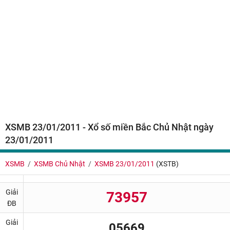
XSMB 23/01/2011 - Xổ số miền Bắc Chủ Nhật ngày
23/01/2011
XSMB
XSMB Chủ Nhật
XSMB 23/01/2011
(
XSTB
)
Giải
73957
ĐB
Giải
05669