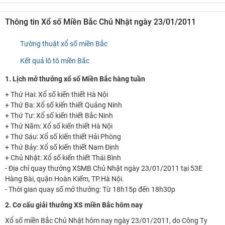
Thông tin Xổ số Miền Bắc Chủ Nhật ngày 23/01/2011
Tường thuật xổ số miền Bắc
Kết quả lô tô miền Bắc
1. Lịch mở thưởng xổ số Miền Bắc hàng tuần
+ Thứ Hai: Xổ số kiến thiết Hà Nội
+ Thứ Ba: Xổ số kiến thiết Quảng Ninh
+ Thứ Tư: Xổ số kiến thiết Bắc Ninh
+ Thứ Năm: Xổ số kiến thiết Hà Nội
+ Thứ Sáu: Xổ số kiến thiết Hải Phòng
+ Thứ Bảy: Xổ số kiến thiết Nam Định
+ Chủ Nhật: Xổ số kiến thiết Thái Bình
- Địa chỉ quay thưởng XSMB Chủ Nhật ngày 23/01/2011 tại 53E
Hàng Bài, quận Hoàn Kiếm, TP.Hà Nội.
- Thời gian quay số mở thưởng: Từ 18h15p đến 18h30p
2. Cơ cấu giải thưởng XS miền Bắc hôm nay
Xổ số miền Bắc Chủ Nhật hôm nay ngày 23/01/2011, do Công Ty