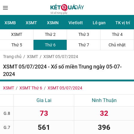
XSMB
XSMT
XSMN
Vietlott
Lô gan
TK vị trí
XSMT
Thứ 2
Thứ 3
Thứ 4
Thứ 5
Thứ 6
Thứ 7
Chủ nhật
Trang chủ
XSMT
XSMT 05/07/2024
XSMT 05/07/2024 - Xổ số miền Trung ngày 05-07-
2024
XSMT
XSMT Thứ 6
XSMT 05/07/2024
Gia Lai
Ninh Thuận
73
32
G.8
561
396
G.7