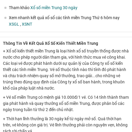
Tham khảo
Xổ số miền Trung 30 ngày
Xem nhanh kết quả xổ sổ các tỉnh miền Trung Thứ 6 hôm nay
XSGL
,
XSNT
Thông Tin Về Kết Quả Xổ Số Kiến Thiết Miền Trung
+ Xổ số kiến thiết miền Trung là loại hình xổ số truyền thống được nhà
nước cho phép người dân tham gia, với hình thức mua vé công khai.
Các loại vé được phát hành dưới sự quản lý của Công ty xổ số kiến
thiết các tỉnh miền Trung. Vé số thuộc tỉnh nào thì tỉnh đó phát hành
và chịu trách nhiệm quay số mở thưởng, trao giải...cho những vé
trúng theo đúng quy định của Công ty xổ số ban hành, trong khuôn
khổ của pháp luật nhà nước.
+ Vé số miền Trung có mệnh giá 10.000đ/1 vé. Có 14 tỉnh thành tham
gia phát hành và quay thưởng xổ số miền Trung, được phân bổ các
ngày trong tuần từ thứ 2 đến chủ nhật.
+ Thời hạn lĩnh thưởng là 30 ngày kể từ ngày mở số. Quá thời hạn
trên, vé không còn giá trị. Vé lĩnh thưởng phải còn nguyên vẹn, không
rách rời chấp vá.