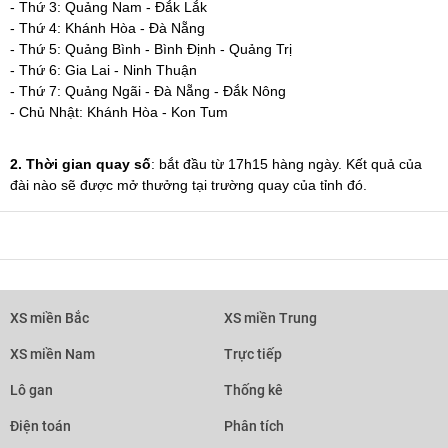
- Thứ 3: Quảng Nam - Đắk Lắk
- Thứ 4: Khánh Hòa - Đà Nẵng
- Thứ 5: Quảng Bình - Bình Định - Quảng Trị
- Thứ 6: Gia Lai - Ninh Thuận
- Thứ 7: Quảng Ngãi - Đà Nẵng - Đắk Nông
- Chủ Nhật: Khánh Hòa - Kon Tum
2. Thời gian quay số
: bắt đầu từ 17h15 hàng ngày. Kết quả của
đài nào sẽ được mở thưởng tại trường quay của tỉnh đó.
XS miền Bắc
XS miền Trung
XS miền Nam
Trực tiếp
Lô gan
Thống kê
Điện toán
Phân tích