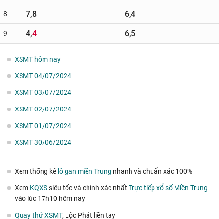
7,8
6,4
8
4,
4
6,5
9
XSMT hôm nay
XSMT 04/07/2024
XSMT 03/07/2024
XSMT 02/07/2024
XSMT 01/07/2024
XSMT 30/06/2024
Xem thống kê
lô gan miền Trung
nhanh và chuẩn xác 100%
Xem
KQXS
siêu tốc và chính xác nhất
Trực tiếp xổ số Miền Trung
vào lúc 17h10 hôm nay
Quay thử XSMT
, Lộc Phát liền tay