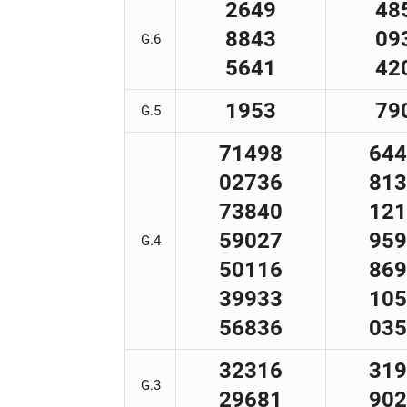
2649
48
8843
09
G.6
5641
42
1953
79
G.5
71498
644
02736
813
73840
121
59027
959
G.4
50116
869
39933
105
56836
035
32316
319
G.3
29681
902