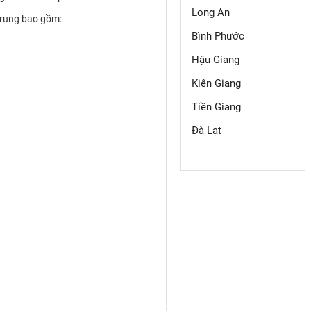
Long An
 Trung bao gồm:
Bình Phước
Hậu Giang
Kiên Giang
Tiền Giang
Đà Lạt