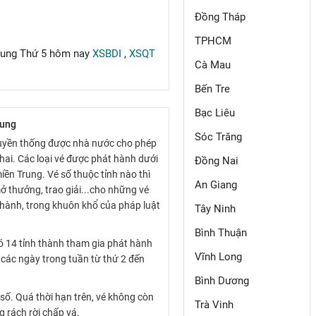
Đồng Tháp
TPHCM
Trung Thứ 5 hôm nay
XSBDI
,
XSQT
Cà Mau
Bến Tre
Bạc Liêu
rung
Sóc Trăng
 truyền thống được nhà nước cho phép
hai. Các loại vé được phát hành dưới
Đồng Nai
miền Trung. Vé số thuộc tỉnh nào thì
An Giang
ở thưởng, trao giải...cho những vé
 hành, trong khuôn khổ của pháp luật
Tây Ninh
Bình Thuận
ó 14 tỉnh thành tham gia phát hành
Vĩnh Long
các ngày trong tuần từ thứ 2 đến
Bình Dương
số. Quá thời hạn trên, vé không còn
Trà Vinh
g rách rời chấp vá.