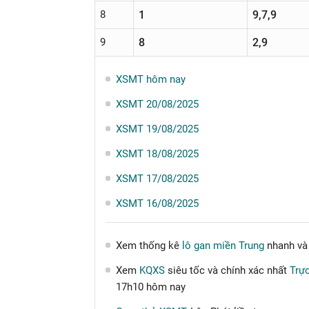
8
1
9,7,9
9
8
2,9
XSMT hôm nay
XSMT 20/08/2025
XSMT 19/08/2025
XSMT 18/08/2025
XSMT 17/08/2025
XSMT 16/08/2025
Xem thống kê
lô gan miền Trung
nhanh và
Xem
KQXS
siêu tốc và chính xác nhất
Trực
17h10 hôm nay