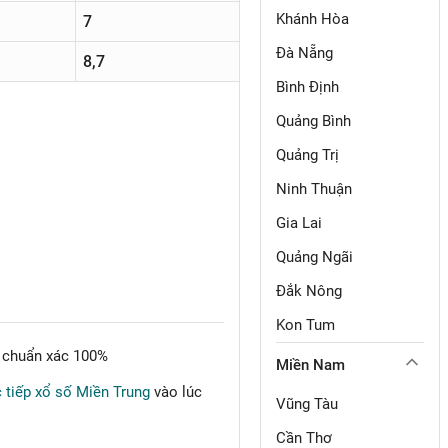
Khánh Hòa
7
Đà Nẵng
8,7
Bình Định
Quảng Bình
Quảng Trị
Ninh Thuận
Gia Lai
Quảng Ngãi
Đắk Nông
Kon Tum
 chuẩn xác 100%
Miền Nam
 tiếp xổ số Miền Trung
vào lúc
Vũng Tàu
Cần Thơ