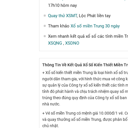
17h10 hôm nay
Quay thử XSMT
, Lộc Phát liền tay
Tham khảo
Xổ số miền Trung 30 ngày
Xem nhanh kết quả xổ sổ các tỉnh miền 
XSQNG
,
XSDNO
Thông Tin Về Kết Quả Xổ Số Kiến Thiết Miền T
+ Xổ số kiến thiết miền Trung là loại hình xổ số
người dân tham gia, với hình thức mua vé công k
sự quản lý của Công ty xổ số kiến thiết các tỉnh 
tỉnh đó phát hành và chịu trách nhiệm quay số m
trúng theo đúng quy định của Công ty xổ số ban
nhà nước.
+ Vé số miền Trung có mệnh giá 10.000đ/1 vé. C
và quay thưởng xổ số miền Trung, được phân bổ 
chủ nhật.