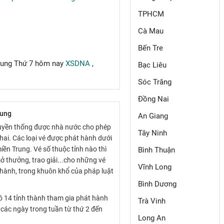
TPHCM
Cà Mau
Bến Tre
Trung Thứ 7 hôm nay
XSDNA
,
Bạc Liêu
Sóc Trăng
Đồng Nai
rung
An Giang
 truyền thống được nhà nước cho phép
Tây Ninh
hai. Các loại vé được phát hành dưới
miền Trung. Vé số thuộc tỉnh nào thì
Bình Thuận
ở thưởng, trao giải...cho những vé
Vĩnh Long
 hành, trong khuôn khổ của pháp luật
Bình Dương
ó 14 tỉnh thành tham gia phát hành
Trà Vinh
các ngày trong tuần từ thứ 2 đến
Long An