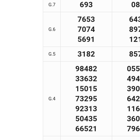
693
08
G.7
7653
64
7074
89
G.6
5691
12
3182
85
G.5
98482
055
33632
494
15015
390
73295
642
G.4
92313
116
50435
360
66521
796