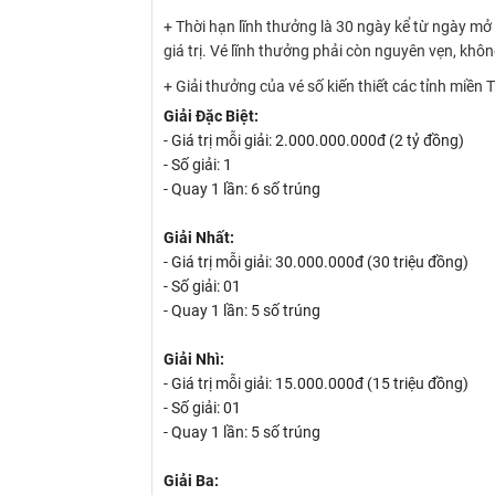
+ Thời hạn lĩnh thưởng là 30 ngày kể từ ngày mở 
giá trị. Vé lĩnh thưởng phải còn nguyên vẹn, khôn
+ Giải thưởng của vé số kiến thiết các tỉnh miền
Giải Đặc Biệt:
- Giá trị mỗi giải: 2.000.000.000đ (2 tỷ đồng)
- Số giải: 1
- Quay 1 lần: 6 số trúng
Giải Nhất:
- Giá trị mỗi giải: 30.000.000đ (30 triệu đồng)
- Số giải: 01
- Quay 1 lần: 5 số trúng
Giải Nhì:
- Giá trị mỗi giải: 15.000.000đ (15 triệu đồng)
- Số giải: 01
- Quay 1 lần: 5 số trúng
Giải Ba: