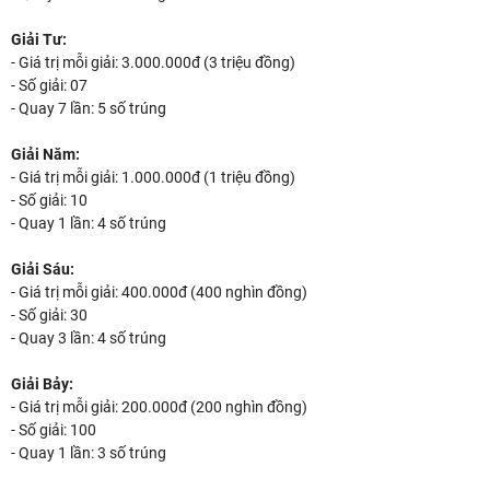
Giải Tư:
- Giá trị mỗi giải: 3.000.000đ (3 triệu đồng)
- Số giải: 07
- Quay 7 lần: 5 số trúng
Giải Năm:
- Giá trị mỗi giải: 1.000.000đ (1 triệu đồng)
- Số giải: 10
- Quay 1 lần: 4 số trúng
Giải Sáu:
- Giá trị mỗi giải: 400.000đ (400 nghìn đồng)
- Số giải: 30
- Quay 3 lần: 4 số trúng
Giải Bảy:
- Giá trị mỗi giải: 200.000đ (200 nghìn đồng)
- Số giải: 100
- Quay 1 lần: 3 số trúng