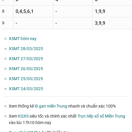
0,4,5,6,1
-
1,9,9
8
-
-
3,9,9
9
XSMT hôm nay
XSMT 28/03/2025
XSMT 27/03/2025
XSMT 26/03/2025
XSMT 25/03/2025
XSMT 24/03/2025
Xem thống kê
lô gan miền Trung
nhanh và chuẩn xác 100%
Xem
KQXS
siêu tốc và chính xác nhất
Trực tiếp xổ số Miền Trung
vào lúc 17h10 hôm nay