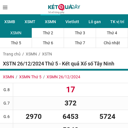
XSMB
XSMT
XSMN
Vietlott
Lô gan
TK vị trí
XSMN
Thứ 2
Thứ 3
Thứ 4
Thứ 5
Thứ 6
Thứ 7
Chủ nhật
Trang chủ
XSMN
XSTN
XSTN 26/12/2024 Thứ 5 - Kết quả Xổ số Tây Ninh
XSMN
XSMN Thứ 5
XSMN 26/12/2024
17
G.8
372
G.7
2970
6453
5724
G.6