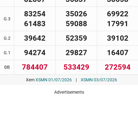
83254
35026
69922
G.3
61483
59088
17991
39642
52359
39102
G.2
94274
29827
16407
G.1
784407
533429
272594
ĐB
Xem
XSMN 01/07/2026
|
XSMN 03/07/2026
Advertisements