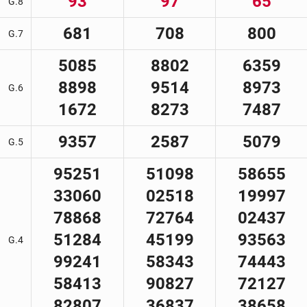
93
97
65
G.8
681
708
800
G.7
5085
8802
6359
8898
9514
8973
G.6
1672
8273
7487
9357
2587
5079
G.5
95251
51098
58655
33060
02518
19997
78868
72764
02437
51284
45199
93563
G.4
99241
58343
74443
58413
90827
72127
82807
36837
38658