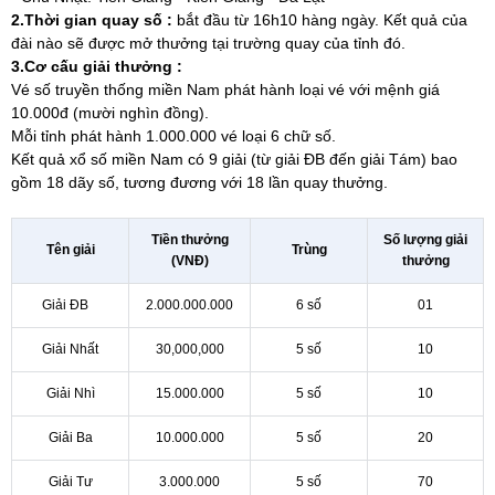
2.Thời gian quay số :
bắt đầu từ 16h10 hàng ngày. Kết quả của
đài nào sẽ được mở thưởng tại trường quay của tỉnh đó.
3.Cơ cấu giải thưởng :
Vé số truyền thống miền Nam phát hành loại vé với mệnh giá
10.000đ (mười nghìn đồng).
Mỗi tỉnh phát hành 1.000.000 vé loại 6 chữ số.
Kết quả xổ số miền Nam có 9 giải (từ giải ĐB đến giải Tám) bao
gồm 18 dãy số, tương đương với 18 lần quay thưởng.
Tiền thưởng
Số lượng giải
Tên giải
Trùng
(VNĐ)
thưởng
Giải ĐB
2.000.000.000
6 số
01
Giải Nhất
30,000,000
5 số
10
Giải Nhì
15.000.000
5 số
10
Giải Ba
10.000.000
5 số
20
Giải Tư
3.000.000
5 số
70