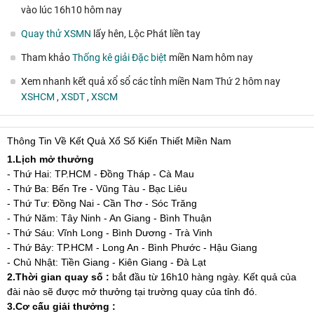
vào lúc 16h10 hôm nay
Quay thử XSMN
lấy hên, Lộc Phát liền tay
Tham khảo
Thống kê giải Đặc biệt
miền Nam hôm nay
Xem nhanh kết quả xổ sổ các tỉnh miền Nam Thứ 2 hôm nay
XSHCM
,
XSDT
,
XSCM
Thông Tin Về Kết Quả Xổ Số Kiến Thiết Miền Nam
1.Lịch mở thưởng
- Thứ Hai: TP.HCM - Đồng Tháp - Cà Mau
- Thứ Ba: Bến Tre - Vũng Tàu - Bạc Liêu
- Thứ Tư: Đồng Nai - Cần Thơ - Sóc Trăng
- Thứ Năm: Tây Ninh - An Giang - Bình Thuận
- Thứ Sáu: Vĩnh Long - Bình Dương - Trà Vinh
- Thứ Bảy: TP.HCM - Long An - Bình Phước - Hậu Giang
- Chủ Nhật: Tiền Giang - Kiên Giang - Đà Lạt
2.Thời gian quay số :
bắt đầu từ 16h10 hàng ngày. Kết quả của
đài nào sẽ được mở thưởng tại trường quay của tỉnh đó.
3.Cơ cấu giải thưởng :