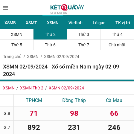
XSMB
XSMT
XSMN
Vietlott
Lô gan
TK vị trí
XSMN
Thứ 2
Thứ 3
Thứ 4
Thứ 5
Thứ 6
Thứ 7
Chủ nhật
Trang chủ
XSMN
XSMN 02/09/2024
XSMN 02/09/2024 - Xổ số miền Nam ngày 02-09-
2024
XSMN
XSMN Thứ 2
XSMN 02/09/2024
TPHCM
Đồng Tháp
Cà Mau
71
98
66
G.8
892
231
246
G.7