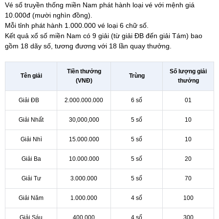
Vé số truyền thống miền Nam phát hành loại vé với mệnh giá
10.000đ (mười nghìn đồng).
Mỗi tỉnh phát hành 1.000.000 vé loại 6 chữ số.
Kết quả xổ số miền Nam có 9 giải (từ giải ĐB đến giải Tám) bao
gồm 18 dãy số, tương đương với 18 lần quay thưởng.
Tiền thưởng
Số lượng giải
Tên giải
Trùng
(VNĐ)
thưởng
Giải ĐB
2.000.000.000
6 số
01
Giải Nhất
30,000,000
5 số
10
Giải Nhì
15.000.000
5 số
10
Giải Ba
10.000.000
5 số
20
Giải Tư
3.000.000
5 số
70
Giải Năm
1.000.000
4 số
100
Giải Sáu
400.000
4 số
300