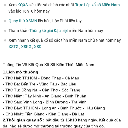
Xem
KQXS
siêu tốc và chính xác nhất
Trực tiếp xổ số Miền Nam
vào lúc 16h10 hôm nay
Quay thử XSMN
lấy hên, Lộc Phát liền tay
Tham khảo
Thống kê giải Đặc biệt
miền Nam hôm nay
Xem nhanh kết quả xổ sổ các tỉnh miền Nam Chủ Nhật hôm nay
XSTG
,
XSKG
,
XSDL
Thông Tin Về Kết Quả Xổ Số Kiến Thiết Miền Nam
1.Lịch mở thưởng
- Thứ Hai: TP.HCM - Đồng Tháp - Cà Mau
- Thứ Ba: Bến Tre - Vũng Tàu - Bạc Liêu
- Thứ Tư: Đồng Nai - Cần Thơ - Sóc Trăng
- Thứ Năm: Tây Ninh - An Giang - Bình Thuận
- Thứ Sáu: Vĩnh Long - Bình Dương - Trà Vinh
- Thứ Bảy: TP.HCM - Long An - Bình Phước - Hậu Giang
- Chủ Nhật: Tiền Giang - Kiên Giang - Đà Lạt
2.Thời gian quay số :
bắt đầu từ 16h10 hàng ngày. Kết quả của
đài nào sẽ được mở thưởng tại trường quay của tỉnh đó.