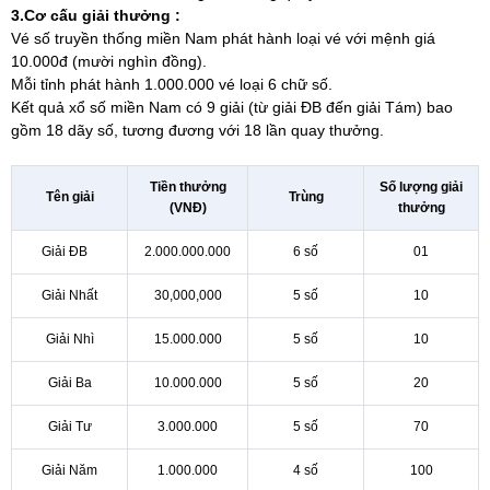
3.Cơ cấu giải thưởng :
Vé số truyền thống miền Nam phát hành loại vé với mệnh giá
10.000đ (mười nghìn đồng).
Mỗi tỉnh phát hành 1.000.000 vé loại 6 chữ số.
Kết quả xổ số miền Nam có 9 giải (từ giải ĐB đến giải Tám) bao
gồm 18 dãy số, tương đương với 18 lần quay thưởng.
Tiền thưởng
Số lượng giải
Tên giải
Trùng
(VNĐ)
thưởng
Giải ĐB
2.000.000.000
6 số
01
Giải Nhất
30,000,000
5 số
10
Giải Nhì
15.000.000
5 số
10
Giải Ba
10.000.000
5 số
20
Giải Tư
3.000.000
5 số
70
Giải Năm
1.000.000
4 số
100