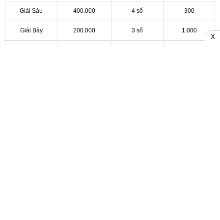
Giải Sáu
400.000
4 số
300
Giải Bảy
200.000
3 số
1.000
X
Giải Tám
100.000
2 số
10.000
XS miền Bắc
XS miền Trung
XS miền Nam
Trực tiếp
Lô gan
Thống kê
Điện toán
Phân tích
Copyright @ 2009 - 2026 ketquaday.vn. All Rights Reserved
Công ty Cổ phần ICSoft
Địa chỉ: Toà nhà IC, số 82 phố Duy Tân, Phường Cầu Giấy, TP.Hà Nội