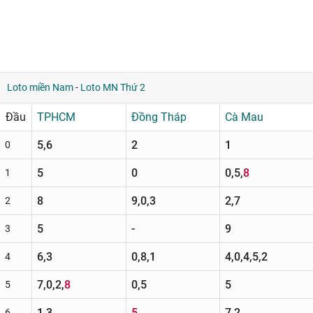
Loto miền Nam
-
Loto MN Thứ 2
Đầu
TPHCM
Đồng Tháp
Cà Mau
5,6
2
1
0
5
0
0,5,
8
1
8
9,0,3
2,7
2
5
-
9
3
6,3
0,8,1
4,0,4,5,2
4
7,0,2,
8
0,5
5
5
1,3
5
7,2
6