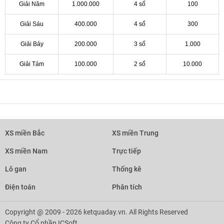
Giải Năm
1.000.000
4 số
100
Giải Sáu
400.000
4 số
300
Giải Bảy
200.000
3 số
1.000
Giải Tám
100.000
2 số
10.000
XS miền Bắc
XS miền Trung
XS miền Nam
Trực tiếp
Lô gan
Thống kê
Điện toán
Phân tích
Copyright @ 2009 - 2026 ketquaday.vn. All Rights Reserved
Công ty Cổ phần ICSoft