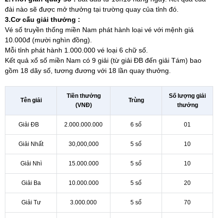
đài nào sẽ được mở thưởng tại trường quay của tỉnh đó.
3.Cơ cấu giải thưởng :
Vé số truyền thống miền Nam phát hành loại vé với mệnh giá
10.000đ (mười nghìn đồng).
Mỗi tỉnh phát hành 1.000.000 vé loại 6 chữ số.
Kết quả xổ số miền Nam có 9 giải (từ giải ĐB đến giải Tám) bao
gồm 18 dãy số, tương đương với 18 lần quay thưởng.
Tiền thưởng
Số lượng giải
Tên giải
Trùng
(VNĐ)
thưởng
Giải ĐB
2.000.000.000
6 số
01
Giải Nhất
30,000,000
5 số
10
Giải Nhì
15.000.000
5 số
10
Giải Ba
10.000.000
5 số
20
Giải Tư
3.000.000
5 số
70