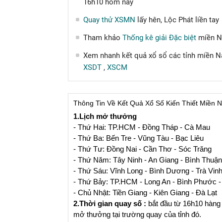
16h10 hôm nay
Quay thử XSMN
lấy hên, Lộc Phát liền tay
Tham khảo
Thống kê giải Đặc biệt
miền N
Xem nhanh kết quả xổ sổ các tỉnh miền
XSDT
,
XSCM
Thông Tin Về Kết Quả Xổ Số Kiến Thiết Miền 
1.Lịch mở thưởng
- Thứ Hai: TP.HCM - Đồng Tháp - Cà Mau
- Thứ Ba: Bến Tre - Vũng Tàu - Bạc Liêu
- Thứ Tư: Đồng Nai - Cần Thơ - Sóc Trăng
- Thứ Năm: Tây Ninh - An Giang - Bình Thuận
- Thứ Sáu: Vĩnh Long - Bình Dương - Trà Vin
- Thứ Bảy: TP.HCM - Long An - Bình Phước 
- Chủ Nhật: Tiền Giang - Kiên Giang - Đà Lạt
2.Thời gian quay số :
bắt đầu từ 16h10 hàng
mở thưởng tại trường quay của tỉnh đó.