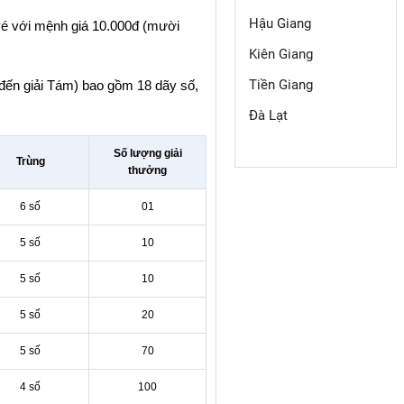
Hậu Giang
vé với mệnh giá 10.000đ (mười
Kiên Giang
Tiền Giang
 đến giải Tám) bao gồm 18 dãy số,
Đà Lạt
Số lượng giải
Trùng
thưởng
6 số
01
5 số
10
5 số
10
5 số
20
5 số
70
4 số
100