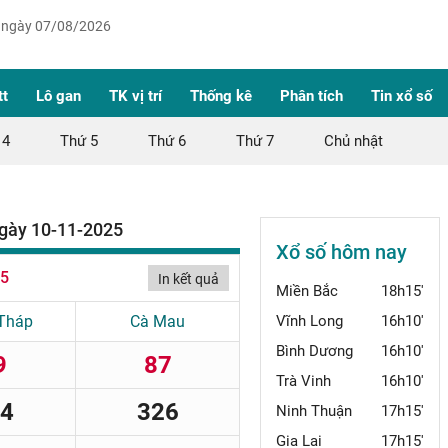
 ngày 07/08/2026
tt
Lô gan
TK vị trí
Thống kê
Phân tích
Tin xổ số
 4
Thứ 5
Thứ 6
Thứ 7
Chủ nhật
gày 10-11-2025
Xổ số hôm nay
25
In kết quả
Miền Bắc
18h15'
Tháp
Cà Mau
Vĩnh Long
16h10'
Bình Dương
16h10'
9
87
Trà Vinh
16h10'
4
326
Ninh Thuận
17h15'
Gia Lai
17h15'