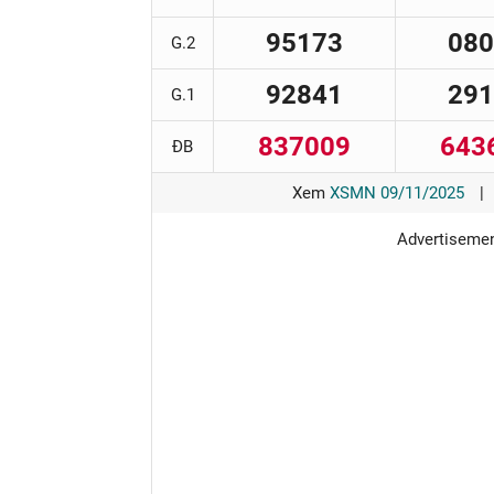
95173
080
G.2
92841
291
G.1
837009
643
ĐB
Xem
XSMN 09/11/2025
|
Advertiseme