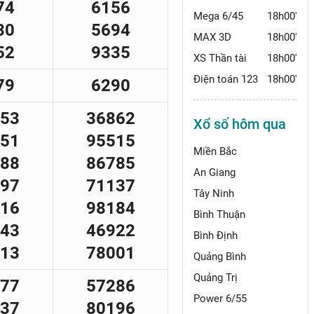
74
6156
Mega 6/45
18h00'
30
5694
MAX 3D
18h00'
52
9335
XS Thần tài
18h00'
Điện toán 123
18h00'
79
6290
53
36862
Xổ số hôm qua
51
95515
Miền Bắc
88
86785
An Giang
97
71137
Tây Ninh
16
98184
Bình Thuận
43
46922
Bình Định
13
78001
Quảng Bình
Quảng Trị
77
57286
Power 6/55
37
80196