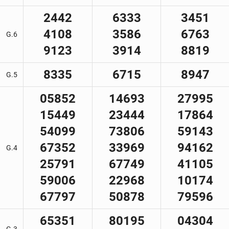
2442
6333
3451
4108
3586
6763
G.6
9123
3914
8819
8335
6715
8947
G.5
05852
14693
27995
15449
23444
17864
54099
73806
59143
67352
33969
94162
G.4
25791
67749
41105
59006
22968
10174
67797
50878
79596
65351
80195
04304