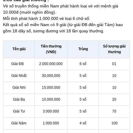
Vé số truyền thống miền Nam phát hành loại vé với mệnh giá
10.000đ (mười nghìn đồng).
Mỗi tỉnh phát hành 1.000.000 vé loại 6 chữ số.
Kết quả xổ số miền Nam có 9 giải (từ giải ĐB đến giải Tám) bao
gồm 18 dãy số, tương đương với 18 lần quay thưởng.
Tiền thưởng
Số lượng giải
Tên giải
Trùng
(VNĐ)
thưởng
Giải ĐB
2.000.000.000
6 số
01
Giải Nhất
30,000,000
5 số
10
Giải Nhì
15.000.000
5 số
10
Giải Ba
10.000.000
5 số
20
Giải Tư
3.000.000
5 số
70
Giải Năm
1.000.000
4 số
100