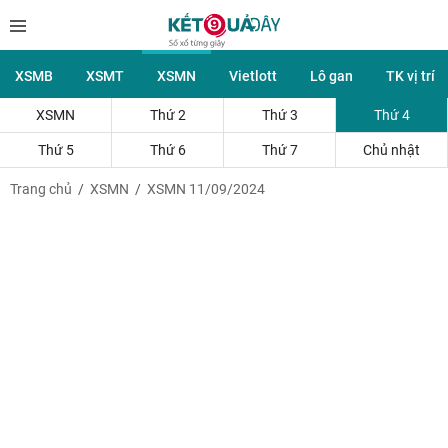
XSMB
XSMT
XSMN
Vietlott
Lô gan
TK vị trí
XSMN
Thứ 2
Thứ 3
Thứ 4
Thứ 5
Thứ 6
Thứ 7
Chủ nhật
Trang chủ
XSMN
XSMN 11/09/2024