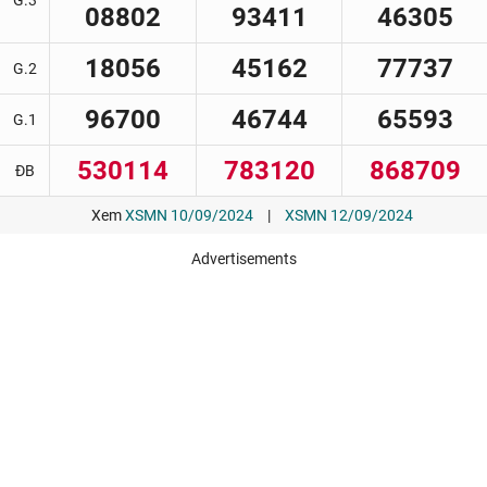
G.3
08802
93411
46305
18056
45162
77737
G.2
96700
46744
65593
G.1
530114
783120
868709
ĐB
Xem
XSMN 10/09/2024
|
XSMN 12/09/2024
Advertisements