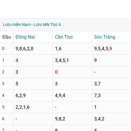
Loto miền Nam
-
Loto MN Thứ 4
Đầu
Đồng Nai
Cần Thơ
Sóc Trăng
9,8,6,2,0
1,6
9,5,4,5,
9
0
4
3,4,5,1
9
1
3
0
-
2
5
3
3,7
3
6,2,9
4,9,4
7,3
4
2,2,1,6
-
1
5
-
9,8,2
3,4,2
6
-
8
4
7