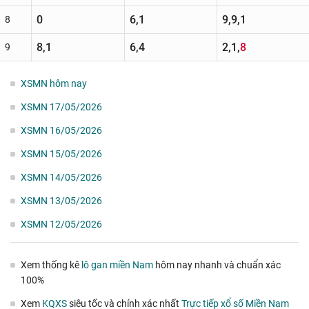
0
6,1
9,9,1
8
8,1
6,4
2,1,
8
9
XSMN hôm nay
XSMN 17/05/2026
XSMN 16/05/2026
XSMN 15/05/2026
XSMN 14/05/2026
XSMN 13/05/2026
XSMN 12/05/2026
Xem thống kê
lô gan miền Nam
hôm nay nhanh và chuẩn xác
100%
Xem
KQXS
siêu tốc và chính xác nhất
Trực tiếp xổ số Miền Nam