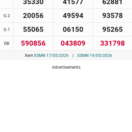
35330
41577
62881
20056
49594
93578
G.2
55065
06150
95265
G.1
590856
043809
331798
ĐB
Xem
XSMN 17/05/2026
|
XSMN 19/05/2026
Advertisements