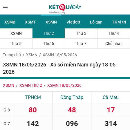
XSMB
XSMT
XSMN
Vietlott
Lô gan
TK vị trí
XSMN
Thứ 2
Thứ 3
Thứ 4
Thứ 5
Thứ 6
Thứ 7
Chủ nhật
Trang chủ
XSMN
XSMN 18/05/2026
XSMN 18/05/2026 - Xổ số miền Nam ngày 18-05-
2026
XSMN
XSMN Thứ 2
XSMN 18/05/2026
TPHCM
Đồng Tháp
Cà Mau
80
48
17
G.8
142
096
314
G.7