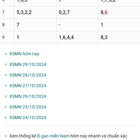
5,3,2,2
0,2,7
8,
6
7
7
-
1
8
1
1,6,4,4
8,3
9
XSMN hôm nay
XSMN 29/10/2024
XSMN 28/10/2024
XSMN 27/10/2024
XSMN 26/10/2024
XSMN 25/10/2024
XSMN 24/10/2024
Xem thống kê
lô gan miền Nam
hôm nay nhanh và chuẩn xác