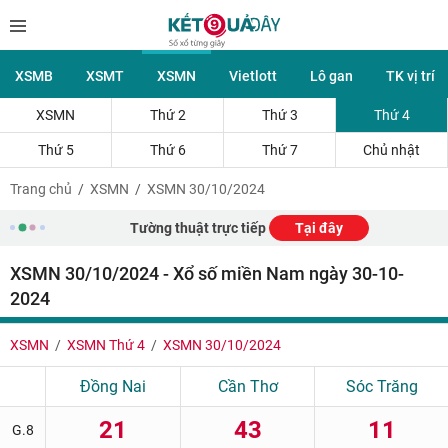
XSMB
XSMT
XSMN
Vietlott
Lô gan
TK vị trí
XSMN
Thứ 2
Thứ 3
Thứ 4
Thứ 5
Thứ 6
Thứ 7
Chủ nhật
Trang chủ
XSMN
XSMN 30/10/2024
Tường thuật trực tiếp
Tại đây
XSMN 30/10/2024 - Xổ số miền Nam ngày 30-10-
2024
XSMN
XSMN Thứ 4
XSMN 30/10/2024
Đồng Nai
Cần Thơ
Sóc Trăng
21
43
11
G.8