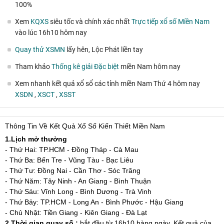
100%
Xem
KQXS
siêu tốc và chính xác nhất
Trực tiếp xổ số Miền Nam
vào lúc 16h10 hôm nay
Quay thử XSMN
lấy hên, Lộc Phát liền tay
Tham khảo
Thống kê giải Đặc biệt
miền Nam hôm nay
Xem nhanh kết quả xổ sổ các tỉnh miền Nam Thứ 4 hôm nay
XSDN
,
XSCT
,
XSST
Thông Tin Về Kết Quả Xổ Số Kiến Thiết Miền Nam
1.Lịch mở thưởng
- Thứ Hai: TP.HCM - Đồng Tháp - Cà Mau
- Thứ Ba: Bến Tre - Vũng Tàu - Bạc Liêu
- Thứ Tư: Đồng Nai - Cần Thơ - Sóc Trăng
- Thứ Năm: Tây Ninh - An Giang - Bình Thuận
- Thứ Sáu: Vĩnh Long - Bình Dương - Trà Vinh
- Thứ Bảy: TP.HCM - Long An - Bình Phước - Hậu Giang
- Chủ Nhật: Tiền Giang - Kiên Giang - Đà Lạt
2.Thời gian quay số :
bắt đầu từ 16h10 hàng ngày. Kết quả của