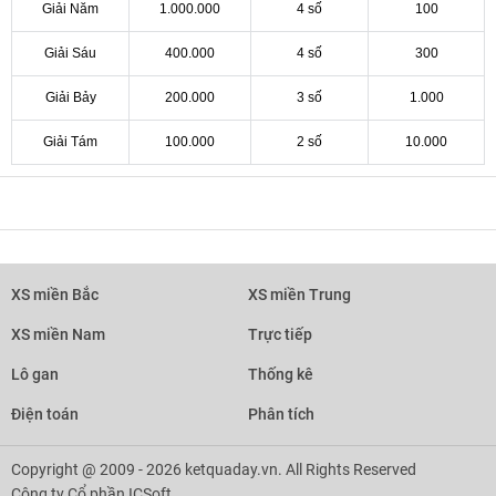
Giải Năm
1.000.000
4 số
100
Giải Sáu
400.000
4 số
300
Giải Bảy
200.000
3 số
1.000
Giải Tám
100.000
2 số
10.000
XS miền Bắc
XS miền Trung
XS miền Nam
Trực tiếp
Lô gan
Thống kê
Điện toán
Phân tích
Copyright @ 2009 - 2026 ketquaday.vn. All Rights Reserved
Công ty Cổ phần ICSoft