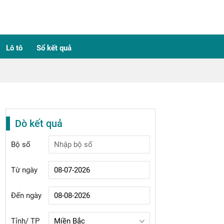
Lô tô
Sổ kết quả
Dò kết quả
Bộ số
Từ ngày
Đến ngày
Tỉnh/ TP