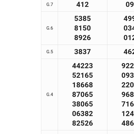
412
09
G.7
5385
49
8150
03
G.6
8926
01
3837
46
G.5
44223
922
52165
093
18668
220
87065
968
G.4
38065
716
06382
124
82526
486