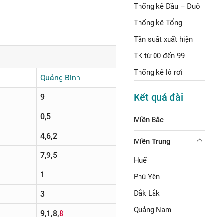
Thống kê Đầu – Đuôi
Thống kê Tổng
Tần suất xuất hiện
TK từ 00 đến 99
Thống kê lô rơi
Quảng Bình
Kết quả đài
9
0,5
Miền Bắc
4,6,2
Miền Trung
7,9,5
Huế
1
Phú Yên
Đắk Lắk
3
Quảng Nam
9,1,8,
8