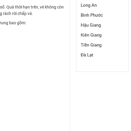
Long An
số. Quá thời hạn trên, vé không còn
g rách rời chấp vá.
Bình Phước
 Trung bao gồm:
Hậu Giang
Kiên Giang
Tiền Giang
Đà Lạt