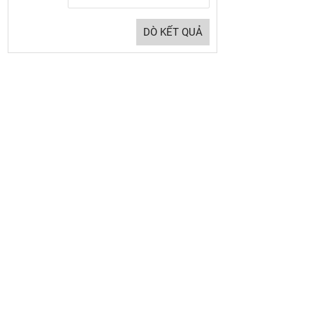
DÒ KẾT QUẢ