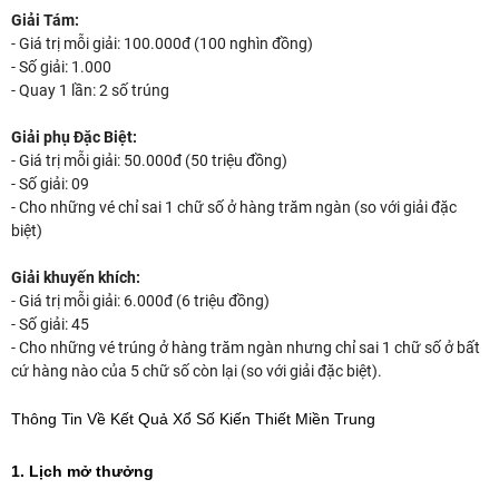
Giải Tám:
- Giá trị mỗi giải: 100.000đ (100 nghìn đồng)
- Số giải: 1.000
- Quay 1 lần: 2 số trúng
Giải phụ Đặc Biệt:
- Giá trị mỗi giải: 50.000đ (50 triệu đồng)
- Số giải: 09
- Cho những vé chỉ sai 1 chữ số ở hàng trăm ngàn (so với giải đặc
biệt)
Giải khuyến khích:
- Giá trị mỗi giải: 6.000đ (6 triệu đồng)
- Số giải: 45
- Cho những vé trúng ở hàng trăm ngàn nhưng chỉ sai 1 chữ số ở bất
cứ hàng nào của 5 chữ số còn lại (so với giải đặc biệt).
Thông Tin Về Kết Quả Xổ Số Kiến Thiết Miền Trung
1. Lịch mở thưởng