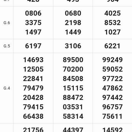
0806
0680
4025
3375
2198
8532
G.6
1497
1449
1027
6197
3106
6221
G.5
14693
89500
99249
12505
70200
59052
22841
84508
97722
79479
15115
47862
G.4
20428
88472
97442
79415
03531
96757
66438
58314
75611
21756
44397
14592