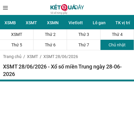
XSMB
XSMT
XSMN
Vietlott
Lô gan
TK vị trí
XSMT
Thứ 2
Thứ 3
Thứ 4
Thứ 5
Thứ 6
Thứ 7
Chủ nhật
Trang chủ
XSMT
XSMT 28/06/2026
XSMT 28/06/2026 - Xổ số miền Trung ngày 28-06-
2026