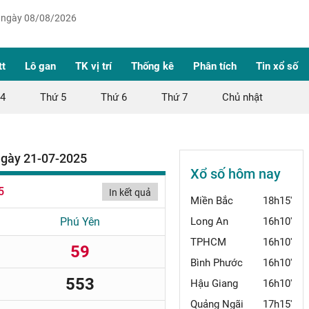
 ngày 08/08/2026
tt
Lô gan
TK vị trí
Thống kê
Phân tích
Tin xổ số
 4
Thứ 5
Thứ 6
Thứ 7
Chủ nhật
ngày 21-07-2025
Xổ số hôm nay
5
In kết quả
Miền Bắc
18h15'
Phú Yên
Long An
16h10'
TPHCM
16h10'
59
Bình Phước
16h10'
553
Hậu Giang
16h10'
Quảng Ngãi
17h15'