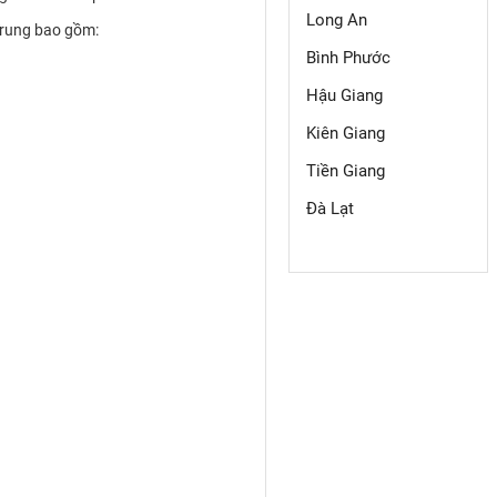
Long An
 Trung bao gồm:
Bình Phước
Hậu Giang
Kiên Giang
Tiền Giang
Đà Lạt