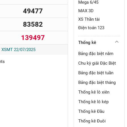
Mega 6/45
49477
MAX 3D
XS Thần tài
83582
Điện toán 123
139497
Thống kê
XSMT 22/07/2025
Bảng đặc biệt năm
nts
Chu kỳ giải Đặc Biệt
Bảng đặc biệt tuần
Bảng đặc biệt tháng
Thống kê lô xiên
Thống kê lô kép
Thống kê Đầu
Thống kê Đuôi