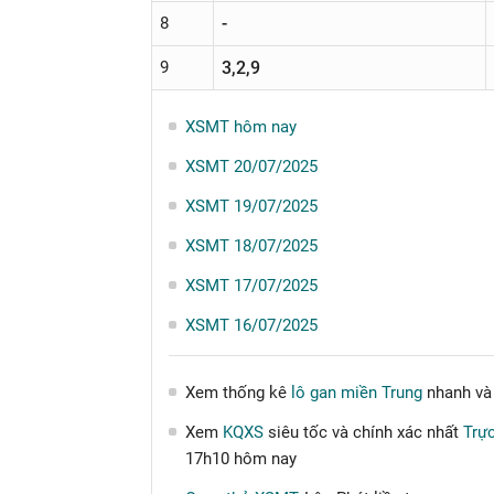
8
-
9
3,2,9
XSMT hôm nay
XSMT 20/07/2025
XSMT 19/07/2025
XSMT 18/07/2025
XSMT 17/07/2025
XSMT 16/07/2025
Xem thống kê
lô gan miền Trung
nhanh và
Xem
KQXS
siêu tốc và chính xác nhất
Trực
17h10 hôm nay