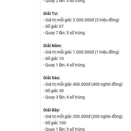
- Quay 2 lần: 5 số trúng
Giải Tư:
- Giá trị mỗi giải: 3.000.000đ (3 triệu đồng)
- Số giải: 07
- Quay 7 lần: 5 số trúng
Giải Năm:
- Giá trị mỗi giải: 1.000.000đ (1 triệu đồng)
- Số giải: 10
- Quay 1 lần: 4 số trúng
Giải Sáu:
- Giá trị mỗi giải: 400.000đ (400 nghìn đồng)
- Số giải: 30
- Quay 3 lần: 4 số trúng
Giải Bảy:
- Giá trị mỗi giải: 200.000đ (200 nghìn đồng)
- Số giải: 100
- Quay 1 lần: 3 số trúng