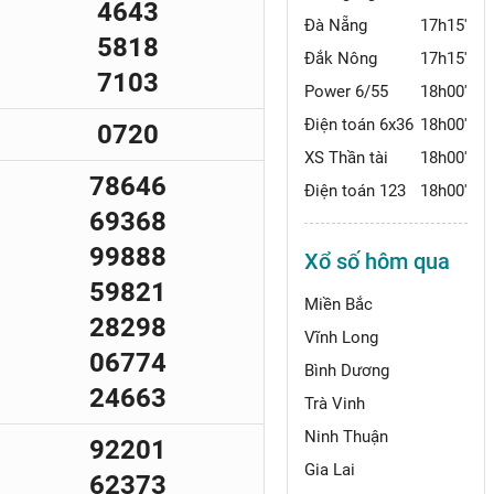
4643
Đà Nẵng
17h15'
5818
Đắk Nông
17h15'
7103
Power 6/55
18h00'
Điện toán 6x36
18h00'
0720
XS Thần tài
18h00'
78646
Điện toán 123
18h00'
69368
99888
Xổ số hôm qua
59821
Miền Bắc
28298
Vĩnh Long
06774
Bình Dương
24663
Trà Vinh
Ninh Thuận
92201
Gia Lai
62373