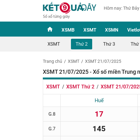
Hôm nay: Thứ Bảy
XSMB
XSMT
XSMN
Vietlo
XSMT
Thứ 2
Thứ 3
Thứ
Trang chủ
XSMT
XSMT 21/07/2025
XSMT 21/07/2025 - Xổ số miền Trung 
XSMT
XSMT Thứ 2
XSMT 21/07/202
Huế
17
G.8
145
G.7