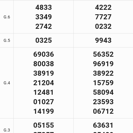
4833
4222
3349
7727
G.6
2742
0232
0325
9943
G.5
69036
56352
80038
96919
38919
38922
21204
15759
G.4
12481
58094
01027
23593
14199
06712
05155
63631
G.3