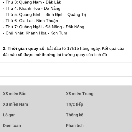
- Thứ 3: Quảng Nam - Đắk Lắk
- Thứ 4: Khánh Hòa - Đà Nẵng
- Thứ 5: Quảng Bình - Bình Định - Quảng Trị
- Thứ 6: Gia Lai - Ninh Thuận
- Thứ 7: Quảng Ngãi - Đà Nẵng - Đắk Nông
- Chủ Nhật: Khánh Hòa - Kon Tum
2. Thời gian quay số
: bắt đầu từ 17h15 hàng ngày. Kết quả của
đài nào sẽ được mở thưởng tại trường quay của tỉnh đó.
XS miền Bắc
XS miền Trung
XS miền Nam
Trực tiếp
Lô gan
Thống kê
Điện toán
Phân tích