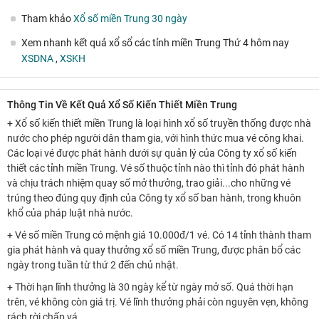
Tham khảo
Xổ số miền Trung 30 ngày
Xem nhanh kết quả xổ sổ các tỉnh miền Trung Thứ 4 hôm nay
XSDNA
,
XSKH
Thông Tin Về Kết Quả Xổ Số Kiến Thiết Miền Trung
+ Xổ số kiến thiết miền Trung là loại hình xổ số truyền thống được nhà
nước cho phép người dân tham gia, với hình thức mua vé công khai.
Các loại vé được phát hành dưới sự quản lý của Công ty xổ số kiến
thiết các tỉnh miền Trung. Vé số thuộc tỉnh nào thì tỉnh đó phát hành
và chịu trách nhiệm quay số mở thưởng, trao giải...cho những vé
trúng theo đúng quy định của Công ty xổ số ban hành, trong khuôn
khổ của pháp luật nhà nước.
+ Vé số miền Trung có mệnh giá 10.000đ/1 vé. Có 14 tỉnh thành tham
gia phát hành và quay thưởng xổ số miền Trung, được phân bổ các
ngày trong tuần từ thứ 2 đến chủ nhật.
+ Thời hạn lĩnh thưởng là 30 ngày kể từ ngày mở số. Quá thời hạn
trên, vé không còn giá trị. Vé lĩnh thưởng phải còn nguyên vẹn, không
rách rời chấp vá.