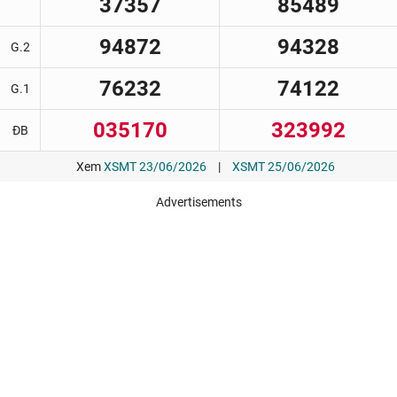
37357
85489
94872
94328
G.2
76232
74122
G.1
035170
323992
ĐB
Xem
XSMT 23/06/2026
|
XSMT 25/06/2026
Advertisements