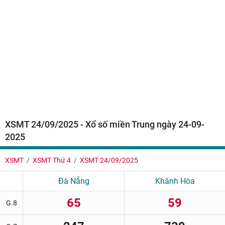
XSMT 24/09/2025 - Xổ số miền Trung ngày 24-09-
2025
XSMT
XSMT Thứ 4
XSMT 24/09/2025
Đà Nẵng
Khánh Hòa
65
59
G.8