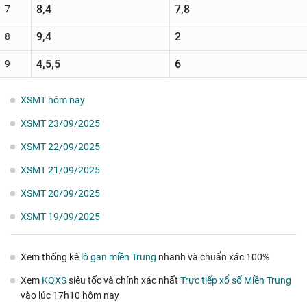
8,4
7,8
7
9,4
2
8
4,5,5
6
9
XSMT hôm nay
XSMT 23/09/2025
XSMT 22/09/2025
XSMT 21/09/2025
XSMT 20/09/2025
XSMT 19/09/2025
Xem thống kê
lô gan miền Trung
nhanh và chuẩn xác 100%
Xem
KQXS
siêu tốc và chính xác nhất
Trực tiếp xổ số Miền Trung
vào lúc 17h10 hôm nay