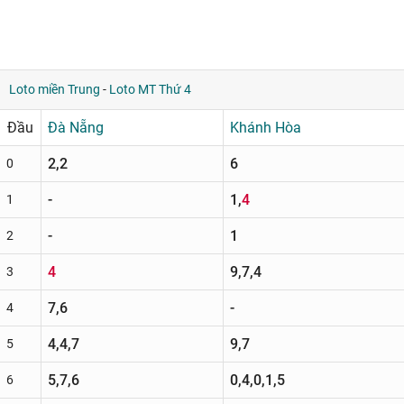
Loto miền Trung
-
Loto MT Thứ 4
Đầu
Đà Nẵng
Khánh Hòa
2,2
6
0
-
1,
4
1
-
1
2
4
9,7,4
3
7,6
-
4
4,4,7
9,7
5
5,7,6
0,4,0,1,5
6