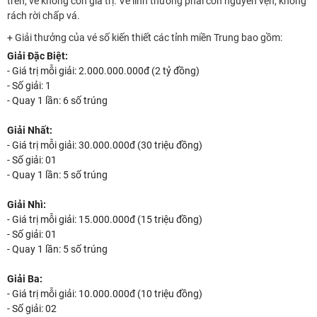
trên, vé không còn giá trị. Vé lĩnh thưởng phải còn nguyên vẹn, không
rách rời chấp vá.
+ Giải thưởng của vé số kiến thiết các tỉnh miền Trung bao gồm:
Giải Đặc Biệt:
- Giá trị mỗi giải: 2.000.000.000đ (2 tỷ đồng)
- Số giải: 1
- Quay 1 lần: 6 số trúng
Giải Nhất:
- Giá trị mỗi giải: 30.000.000đ (30 triệu đồng)
- Số giải: 01
- Quay 1 lần: 5 số trúng
Giải Nhì:
- Giá trị mỗi giải: 15.000.000đ (15 triệu đồng)
- Số giải: 01
- Quay 1 lần: 5 số trúng
Giải Ba:
- Giá trị mỗi giải: 10.000.000đ (10 triệu đồng)
- Số giải: 02