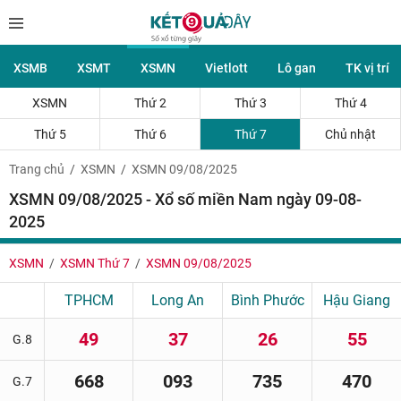
XSMB
XSMT
XSMN
Vietlott
Lô gan
TK vị trí
XSMN
Thứ 2
Thứ 3
Thứ 4
Thứ 5
Thứ 6
Thứ 7
Chủ nhật
Trang chủ
XSMN
XSMN 09/08/2025
XSMN 09/08/2025 - Xổ số miền Nam ngày 09-08-
2025
XSMN
XSMN Thứ 7
XSMN 09/08/2025
TPHCM
Long An
Bình Phước
Hậu Giang
49
37
26
55
G.8
668
093
735
470
G.7