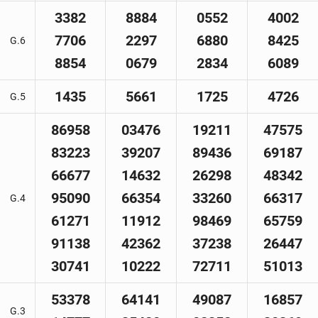
3382
8884
0552
4002
7706
2297
6880
8425
G.6
8854
0679
2834
6089
1435
5661
1725
4726
G.5
86958
03476
19211
47575
83223
39207
89436
69187
66677
14632
26298
48342
95090
66354
33260
66317
G.4
61271
11912
98469
65759
91138
42362
37238
26447
30741
10222
72711
51013
53378
64141
49087
16857
G.3