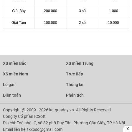
Giải Bảy
200.000
3 số
1.000
Giải Tám
100.000
2 số
10.000
XS miền Bắc
XS miền Trung
XS miền Nam
Trực tiếp
Lô gan
Thống kê
Điện toán
Phân tích
Copyright @ 2009 - 2026 ketquaday.vn. All Rights Reserved
Công ty Cổ phần ICSoft
Địa chỉ: Toà nhà IC, số 82 phố Duy Tân, Phường Cầu Giấy, TP.Hà Nội
X
Email liên hệ: tkxoso@gmail.com