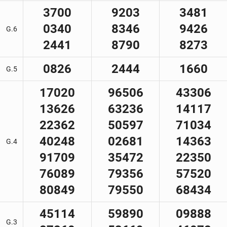
3700
9203
3481
0340
8346
9426
G.6
2441
8790
8273
0826
2444
1660
G.5
17020
96506
43306
13626
63236
14117
22362
50597
71034
40248
02681
14363
G.4
91709
35472
22350
76089
79356
57520
80849
79550
68434
45114
59890
09888
G.3