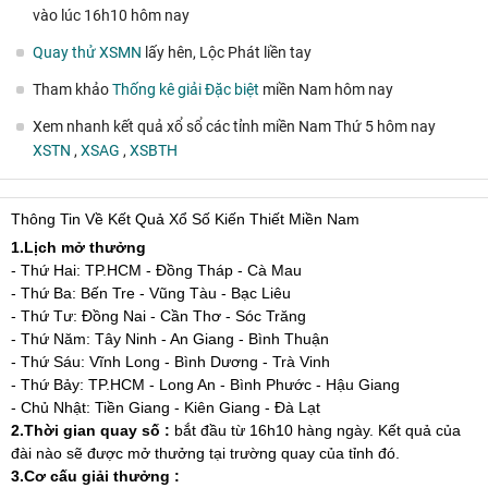
vào lúc 16h10 hôm nay
Quay thử XSMN
lấy hên, Lộc Phát liền tay
Tham khảo
Thống kê giải Đặc biệt
miền Nam hôm nay
Xem nhanh kết quả xổ sổ các tỉnh miền Nam Thứ 5 hôm nay
XSTN
,
XSAG
,
XSBTH
Thông Tin Về Kết Quả Xổ Số Kiến Thiết Miền Nam
1.Lịch mở thưởng
- Thứ Hai: TP.HCM - Đồng Tháp - Cà Mau
- Thứ Ba: Bến Tre - Vũng Tàu - Bạc Liêu
- Thứ Tư: Đồng Nai - Cần Thơ - Sóc Trăng
- Thứ Năm: Tây Ninh - An Giang - Bình Thuận
- Thứ Sáu: Vĩnh Long - Bình Dương - Trà Vinh
- Thứ Bảy: TP.HCM - Long An - Bình Phước - Hậu Giang
- Chủ Nhật: Tiền Giang - Kiên Giang - Đà Lạt
2.Thời gian quay số :
bắt đầu từ 16h10 hàng ngày. Kết quả của
đài nào sẽ được mở thưởng tại trường quay của tỉnh đó.
3.Cơ cấu giải thưởng :