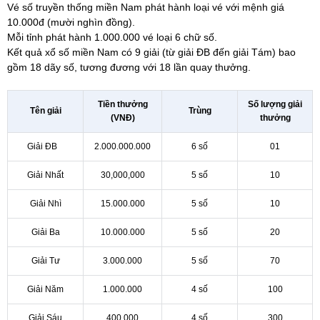
Vé số truyền thống miền Nam phát hành loại vé với mệnh giá
10.000đ (mười nghìn đồng).
Mỗi tỉnh phát hành 1.000.000 vé loại 6 chữ số.
Kết quả xổ số miền Nam có 9 giải (từ giải ĐB đến giải Tám) bao
gồm 18 dãy số, tương đương với 18 lần quay thưởng.
Tiền thưởng
Số lượng giải
Tên giải
Trùng
(VNĐ)
thưởng
Giải ĐB
2.000.000.000
6 số
01
Giải Nhất
30,000,000
5 số
10
Giải Nhì
15.000.000
5 số
10
Giải Ba
10.000.000
5 số
20
Giải Tư
3.000.000
5 số
70
Giải Năm
1.000.000
4 số
100
Giải Sáu
400.000
4 số
300