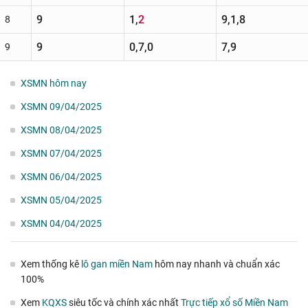
9
1,
2
9,1,8
8
9
0,7,0
7,9
9
XSMN hôm nay
XSMN 09/04/2025
XSMN 08/04/2025
XSMN 07/04/2025
XSMN 06/04/2025
XSMN 05/04/2025
XSMN 04/04/2025
Xem thống kê
lô gan miền Nam
hôm nay nhanh và chuẩn xác
100%
Xem
KQXS
siêu tốc và chính xác nhất
Trực tiếp xổ số Miền Nam