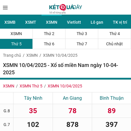
XSMB
XSMT
XSMN
Vietlott
Lô gan
TK vị trí
XSMN
Thứ 2
Thứ 3
Thứ 4
Thứ 5
Thứ 6
Thứ 7
Chủ nhật
Trang chủ
XSMN
XSMN 10/04/2025
XSMN 10/04/2025 - Xổ số miền Nam ngày 10-04-
2025
XSMN
XSMN Thứ 5
XSMN 10/04/2025
Tây Ninh
An Giang
Bình Thuận
35
78
89
G.8
102
878
397
G.7