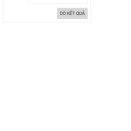
DÒ KẾT QUẢ