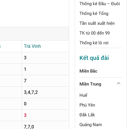
Thống kê Đầu – Đuôi
Thống kê Tổng
Tần suất xuất hiện
TK từ 00 đến 99
Thống kê lô rơi
g
Trà Vinh
Kết quả đài
3
1
Miền Bắc
7
Miền Trung
3,4,7,2
Huế
0
Phú Yên
Đắk Lắk
3
Quảng Nam
7,7,0