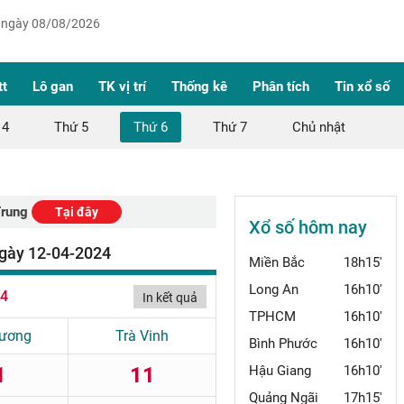
 ngày 08/08/2026
tt
Lô gan
TK vị trí
Thống kê
Phân tích
Tin xổ số
 4
Thứ 5
Thứ 6
Thứ 7
Chủ nhật
Trung
Tại đây
Xổ số hôm nay
gày 12-04-2024
Miền Bắc
18h15'
Long An
16h10'
24
In kết quả
TPHCM
16h10'
Dương
Trà Vinh
Bình Phước
16h10'
1
11
Hậu Giang
16h10'
Quảng Ngãi
17h15'