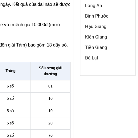
 ngày. Kết quả của đài nào sẽ được
Long An
Bình Phước
vé với mệnh giá 10.000đ (mười
Hậu Giang
Kiên Giang
 đến giải Tám) bao gồm 18 dãy số,
Tiền Giang
Đà Lạt
Số lượng giải
Trùng
thưởng
6 số
01
5 số
10
5 số
10
5 số
20
5 số
70