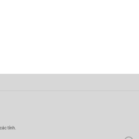
các tỉnh.