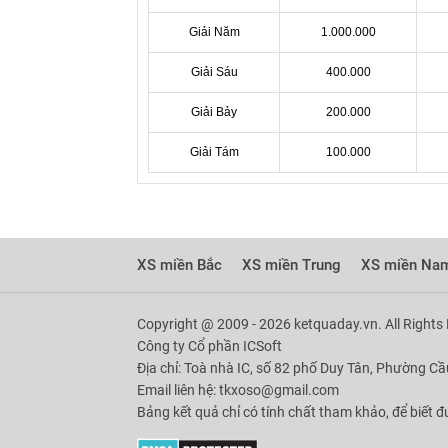
Giải Năm
1.000.000
Giải Sáu
400.000
Giải Bảy
200.000
Giải Tám
100.000
XS miền Bắc
XS miền Trung
XS miền Na
Copyright @ 2009 - 2026 ketquaday.vn. All Rights
Công ty Cổ phần ICSoft
Địa chỉ: Toà nhà IC, số 82 phố Duy Tân, Phường Cầ
Email liên hệ: tkxoso@gmail.com
Bảng kết quả chỉ có tính chất tham khảo, để biết 