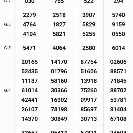
030
765
522
294
G.7
2279
2518
3907
5740
4764
1827
5829
9159
G.6
4104
5821
5255
0550
5471
4064
2580
6014
G.5
20165
14170
87754
02606
52435
01796
51606
88571
11187
58160
13918
71845
61014
30366
75260
88702
G.4
42441
16302
09917
53781
26107
78198
85697
81404
14370
30849
30713
67108
33657
95414
67821
24604