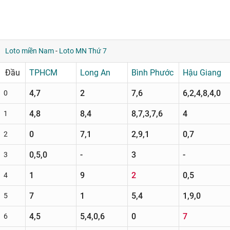
Loto miền Nam
-
Loto MN Thứ 7
Đầu
TPHCM
Long An
Bình Phước
Hậu Giang
4,7
2
7,6
6,2,4,8,4,0
0
4,8
8,4
8,7,3,7,6
4
1
0
7,1
2,9,1
0,7
2
0,5,0
-
3
-
3
1
9
2
0,5
4
7
1
5,4
1,9,0
5
4,5
5,4,0,6
0
7
6