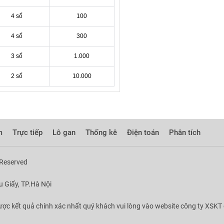
4 số
100
4 số
300
3 số
1.000
2 số
10.000
m
Trực tiếp
Lô gan
Thống kê
Điện toán
Phân tích
 Reserved
u Giấy, TP.Hà Nội
được kết quả chính xác nhất quý khách vui lòng vào website công ty XSKT 