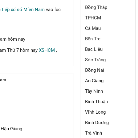
Đồng Tháp
c tiếp xổ số Miền Nam
vào lúc
TPHCM
Cà Mau
Bến Tre
am hôm nay
Bạc Liêu
 Nam Thứ 7 hôm nay
XSHCM
,
Sóc Trăng
Đồng Nai
Nam
An Giang
Tây Ninh
Bình Thuận
Vĩnh Long
h
Bình Dương
- Hậu Giang
Trà Vinh