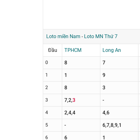
Loto miền Nam
-
Loto MN Thứ 7
Đầu
TPHCM
Long An
0
8
7
1
1
9
2
8
3
3
7,2,
3
-
4
2,4,4
4,6
5
-
6,7,8,9,1
6
6
1