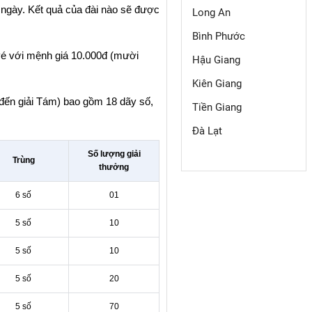
 ngày. Kết quả của đài nào sẽ được
Long An
Bình Phước
vé với mệnh giá 10.000đ (mười
Hậu Giang
Kiên Giang
 đến giải Tám) bao gồm 18 dãy số,
Tiền Giang
Đà Lạt
Số lượng giải
Trùng
thưởng
6 số
01
5 số
10
5 số
10
5 số
20
5 số
70