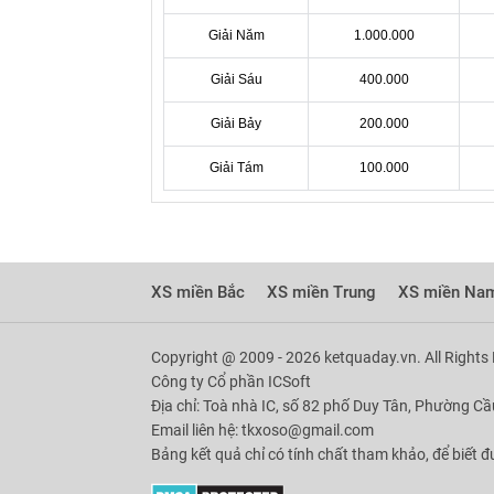
Giải Năm
1.000.000
Giải Sáu
400.000
Giải Bảy
200.000
Giải Tám
100.000
XS miền Bắc
XS miền Trung
XS miền Na
Copyright @ 2009 - 2026 ketquaday.vn. All Rights
Công ty Cổ phần ICSoft
Địa chỉ: Toà nhà IC, số 82 phố Duy Tân, Phường Cầ
Email liên hệ: tkxoso@gmail.com
Bảng kết quả chỉ có tính chất tham khảo, để biết 